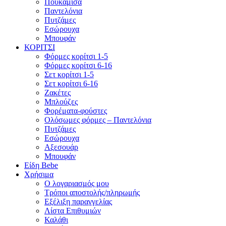
Πουκάμισα
Παντελόνια
Πυτζάμες
Εσώρουχα
Μπουφάν
ΚΟΡΙΤΣΙ
Φόρμες κορίτσι 1-5
Φόρμες κορίτσι 6-16
Σετ κορίτσι 1-5
Σετ κορίτσι 6-16
Ζακέτες
Μπλούζες
Φορέματα-φούστες
Ολόσωμες φόρμες – Παντελόνια
Πυτζάμες
Εσώρουχα
Αξεσουάρ
Μπουφάν
Είδη Bebe
Χρήσιμα
Ο λογαριασμός μου
Τρόποι αποστολής/πληρωμής
Εξέλιξη παραγγελίας
Λίστα Επιθυμιών
Καλάθι