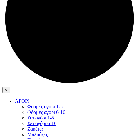
×
ΑΓΟΡΙ
Φόρμες αγόρι 1-5
Φόρμες αγόρι 6-16
Σετ αγόρι 1-5
Σετ αγόρι 6-16
Ζακέτες
Μπλούζες