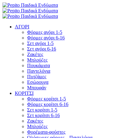
ΑΓΟΡΙ
Φόρμες αγόρι 1-5
Φόρμες αγόρι 6-16
Σετ αγόρι 1-5
Σετ αγόρι 6-16
Ζακέτες
Μπλούζες
Πουκάμισα
Παντελόνια
Πυτζάμες
Εσώρουχα
Μπουφάν
ΚΟΡΙΤΣΙ
Φόρμες κορίτσι 1-5
Φόρμες κορίτσι 6-16
Σετ κορίτσι 1-5
Σετ κορίτσι 6-16
Ζακέτες
Μπλούζες
Φορέματα-φούστες
Ολόσωμες φόρμες – Παντελόνια