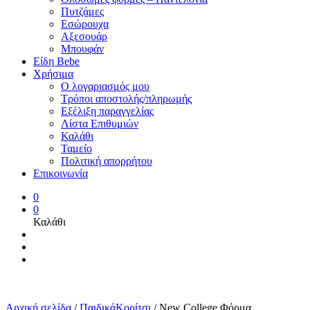
Πυτζάμες
Εσώρουχα
Αξεσουάρ
Μπουφάν
Είδη Bebe
Χρήσιμα
Ο λογαριασμός μου
Τρόποι αποστολής/πληρωμής
Εξέλιξη παραγγελίας
Λίστα Επιθυμιών
Καλάθι
Ταμείο
Πολιτική απορρήτου
Επικοινωνία
0
0
Καλάθι
Αρχική σελίδα
/
ΠαιδικάΚορίτσι
/
New College Φόρμα