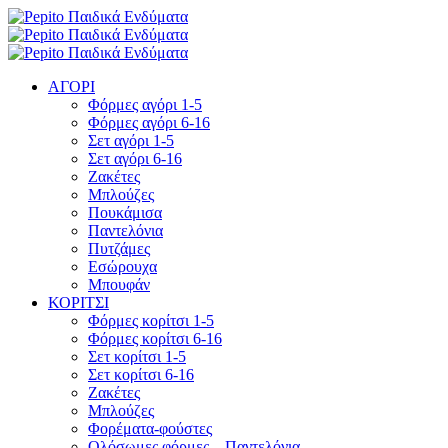
ΑΓΟΡΙ
Φόρμες αγόρι 1-5
Φόρμες αγόρι 6-16
Σετ αγόρι 1-5
Σετ αγόρι 6-16
Ζακέτες
Μπλούζες
Πουκάμισα
Παντελόνια
Πυτζάμες
Εσώρουχα
Μπουφάν
ΚΟΡΙΤΣΙ
Φόρμες κορίτσι 1-5
Φόρμες κορίτσι 6-16
Σετ κορίτσι 1-5
Σετ κορίτσι 6-16
Ζακέτες
Μπλούζες
Φορέματα-φούστες
Ολόσωμες φόρμες – Παντελόνια