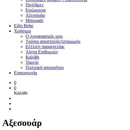
Πυτζάμες
Εσώρουχα
Αξεσουάρ
Μπουφάν
Είδη Bebe
Χρήσιμα
Ο λογαριασμός μου
Τρόποι αποστολής/πληρωμής
Εξέλιξη παραγγελίας
Λίστα Επιθυμιών
Καλάθι
Ταμείο
Πολιτική απορρήτου
Επικοινωνία
0
0
Καλάθι
Αξεσουάρ