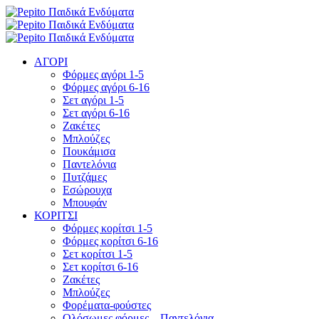
ΑΓΟΡΙ
Φόρμες αγόρι 1-5
Φόρμες αγόρι 6-16
Σετ αγόρι 1-5
Σετ αγόρι 6-16
Ζακέτες
Μπλούζες
Πουκάμισα
Παντελόνια
Πυτζάμες
Εσώρουχα
Μπουφάν
ΚΟΡΙΤΣΙ
Φόρμες κορίτσι 1-5
Φόρμες κορίτσι 6-16
Σετ κορίτσι 1-5
Σετ κορίτσι 6-16
Ζακέτες
Μπλούζες
Φορέματα-φούστες
Ολόσωμες φόρμες – Παντελόνια