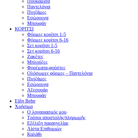
Πουκάμισα
Παντελόνια
Πυτζάμες
Εσώρουχα
Μπουφάν
ΚΟΡΙΤΣΙ
Φόρμες κορίτσι 1-5
Φόρμες κορίτσι 6-16
Σετ κορίτσι 1-5
Σετ κορίτσι 6-16
Ζακέτες
Μπλούζες
Φορέματα-φούστες
Ολόσωμες φόρμες – Παντελόνια
Πυτζάμες
Εσώρουχα
Αξεσουάρ
Μπουφάν
Είδη Bebe
Χρήσιμα
Ο λογαριασμός μου
Τρόποι αποστολής/πληρωμής
Εξέλιξη παραγγελίας
Λίστα Επιθυμιών
Καλάθι