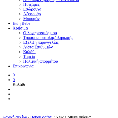
Πυτζάμες
Εσώρουχα
Αξεσουάρ
Μπουφάν
Είδη Bebe
Χρήσιμα
Ο λογαριασμός μου
Τρόποι αποστολής/πληρωμής
Εξέλιξη παραγγελίας
Λίστα Επιθυμιών
Καλάθι
Ταμείο
Πολιτική απορρήτου
Επικοινωνία
0
0
Καλάθι
Αρχική σελίδα
/
BebeΚορίτσι
/
New College Φόρμα