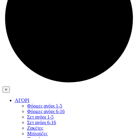
×
ΑΓΟΡΙ
Φόρμες αγόρι 1-5
Φόρμες αγόρι 6-16
Σετ αγόρι 1-5
Σετ αγόρι 6-16
Ζακέτες
Μπλούζες