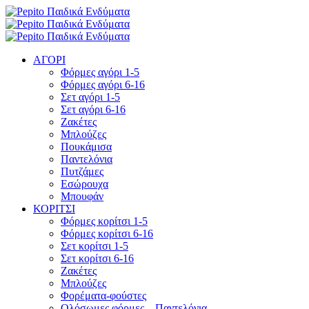
ΑΓΟΡΙ
Φόρμες αγόρι 1-5
Φόρμες αγόρι 6-16
Σετ αγόρι 1-5
Σετ αγόρι 6-16
Ζακέτες
Μπλούζες
Πουκάμισα
Παντελόνια
Πυτζάμες
Εσώρουχα
Μπουφάν
ΚΟΡΙΤΣΙ
Φόρμες κορίτσι 1-5
Φόρμες κορίτσι 6-16
Σετ κορίτσι 1-5
Σετ κορίτσι 6-16
Ζακέτες
Μπλούζες
Φορέματα-φούστες
Ολόσωμες φόρμες – Παντελόνια