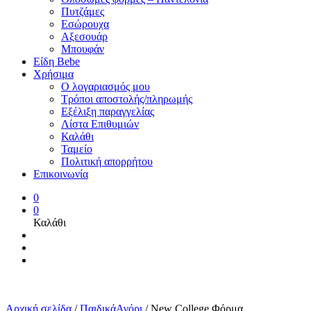
Πυτζάμες
Εσώρουχα
Αξεσουάρ
Μπουφάν
Είδη Bebe
Χρήσιμα
Ο λογαριασμός μου
Τρόποι αποστολής/πληρωμής
Εξέλιξη παραγγελίας
Λίστα Επιθυμιών
Καλάθι
Ταμείο
Πολιτική απορρήτου
Επικοινωνία
0
0
Καλάθι
Αρχική σελίδα
/
ΠαιδικάΑγόρι
/
New College Φόρμα