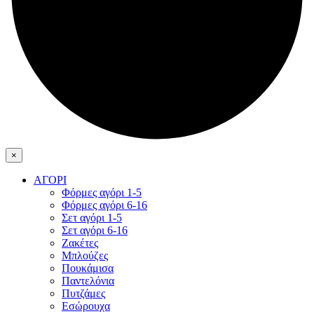
×
ΑΓΟΡΙ
Φόρμες αγόρι 1-5
Φόρμες αγόρι 6-16
Σετ αγόρι 1-5
Σετ αγόρι 6-16
Ζακέτες
Μπλούζες
Πουκάμισα
Παντελόνια
Πυτζάμες
Εσώρουχα