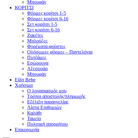
Μπουφάν
ΚΟΡΙΤΣΙ
Φόρμες κορίτσι 1-5
Φόρμες κορίτσι 6-16
Σετ κορίτσι 1-5
Σετ κορίτσι 6-16
Ζακέτες
Μπλούζες
Φορέματα-φούστες
Ολόσωμες φόρμες – Παντελόνια
Πυτζάμες
Εσώρουχα
Αξεσουάρ
Μπουφάν
Είδη Bebe
Χρήσιμα
Ο λογαριασμός μου
Τρόποι αποστολής/πληρωμής
Εξέλιξη παραγγελίας
Λίστα Επιθυμιών
Καλάθι
Ταμείο
Πολιτική απορρήτου
Επικοινωνία