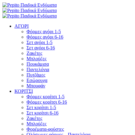
ΑΓΟΡΙ
Φόρμες αγόρι 1-5
Φόρμες αγόρι 6-16
Σετ αγόρι 1-5
Σετ αγόρι 6-16
Ζακέτες
Μπλούζες
Πουκάμισα
Παντελόνια
Πυτζάμες
Εσώρουχα
Μπουφάν
ΚΟΡΙΤΣΙ
Φόρμες κορίτσι 1-5
Φόρμες κορίτσι 6-16
Σετ κορίτσι 1-5
Σετ κορίτσι 6-16
Ζακέτες
Μπλούζες
Φορέματα-φούστες
Ολόσωμες φόρμες – Παντελόνια