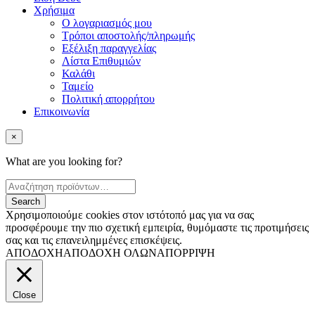
Χρήσιμα
Ο λογαριασμός μου
Τρόποι αποστολής/πληρωμής
Εξέλιξη παραγγελίας
Λίστα Επιθυμιών
Καλάθι
Ταμείο
Πολιτική απορρήτου
Επικοινωνία
×
What are you looking for?
Χρησιμοποιούμε cookies στον ιστότοπό μας για να σας
προσφέρουμε την πιο σχετική εμπειρία, θυμόμαστε τις προτιμήσεις
σας και τις επανειλημμένες επισκέψεις.
ΑΠΟΔΟΧΗ
ΑΠΟΔΟΧΗ ΟΛΩΝ
ΑΠΟΡΡΙΨΗ
Close