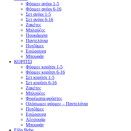
Φόρμες αγόρι 1-5
Φόρμες αγόρι 6-16
Σετ αγόρι 1-5
Σετ αγόρι 6-16
Ζακέτες
Μπλούζες
Πουκάμισα
Παντελόνια
Πυτζάμες
Εσώρουχα
Μπουφάν
ΚΟΡΙΤΣΙ
Φόρμες κορίτσι 1-5
Φόρμες κορίτσι 6-16
Σετ κορίτσι 1-5
Σετ κορίτσι 6-16
Ζακέτες
Μπλούζες
Φορέματα-φούστες
Ολόσωμες φόρμες – Παντελόνια
Πυτζάμες
Εσώρουχα
Αξεσουάρ
Μπουφάν
Είδη Bebe