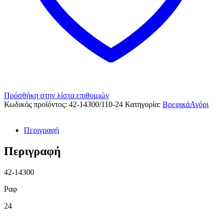
Πρόσθήκη στην λίστα επιθυμιών
Κωδικός προϊόντος:
42-14300/110-24
Κατηγορία:
ΒρεφικάΑγόρι
Περιγραφή
Περιγραφή
42-14300
Ραφ
24