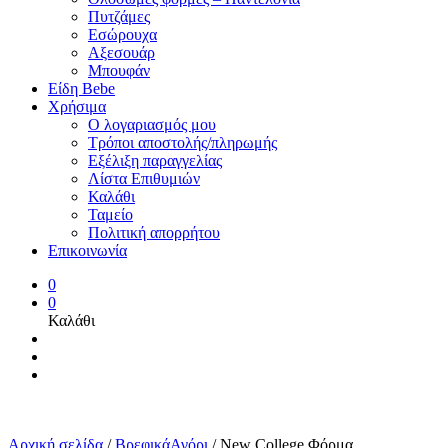
Πυτζάμες
Εσώρουχα
Αξεσουάρ
Μπουφάν
Είδη Bebe
Χρήσιμα
Ο λογαριασμός μου
Τρόποι αποστολής/πληρωμής
Εξέλιξη παραγγελίας
Λίστα Επιθυμιών
Καλάθι
Ταμείο
Πολιτική απορρήτου
Επικοινωνία
0
0
Καλάθι
Αρχική σελίδα
/
ΒρεφικάΑγόρι
/
New College Φόρμα