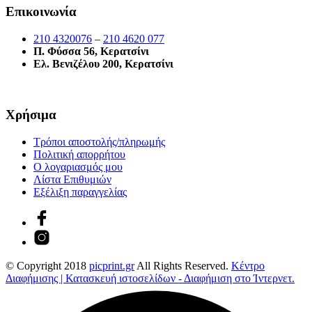
Επικοινωνία
210 4320076
–
210 4620 077
Π. Φύσσα 56, Κερατσίνι
Ελ. Βενιζέλου 200, Κερατσίνι
Χρήσιμα
Τρόποι αποστολής/πληρωμής
Πολιτική απορρήτου
Ο λογαριασμός μου
Λίστα Επιθυμιών
Εξέλιξη παραγγελίας
© Copyright 2018
picprint.gr
All Rights Reserved.
Κέντρο
Διαφήμισης | Κατασκευή ιστοσελίδων - Διαφήμιση στο Ίντερνετ.