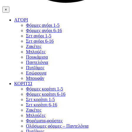
×
ΑΓΟΡΙ
Φόρμες αγόρι 1-5
Φόρμες αγόρι 6-16
Σετ αγόρι 1-5
Σετ αγόρι 6-16
Ζακέτες
Μπλούζες
Πουκάμισα
Παντελόνια
Πυτζάμες
Εσώρουχα
Μπουφάν
ΚΟΡΙΤΣΙ
Φόρμες κορίτσι 1-5
Φόρμες κορίτσι 6-16
Σετ κορίτσι 1-5
Σετ κορίτσι 6-16
Ζακέτες
Μπλούζες
Φορέματα-φούστες
Ολόσωμες φόρμες – Παντελόνια
Πυτζάμες