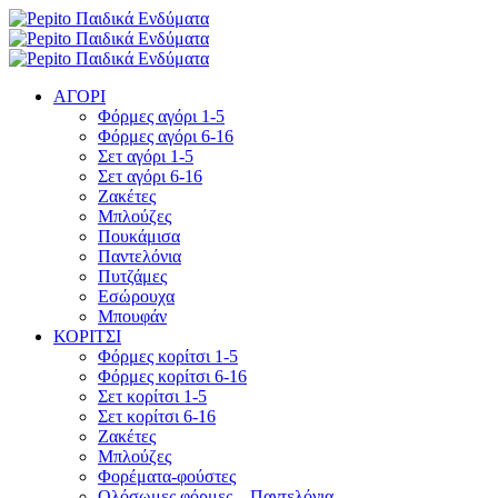
ΑΓΟΡΙ
Φόρμες αγόρι 1-5
Φόρμες αγόρι 6-16
Σετ αγόρι 1-5
Σετ αγόρι 6-16
Ζακέτες
Μπλούζες
Πουκάμισα
Παντελόνια
Πυτζάμες
Εσώρουχα
Μπουφάν
ΚΟΡΙΤΣΙ
Φόρμες κορίτσι 1-5
Φόρμες κορίτσι 6-16
Σετ κορίτσι 1-5
Σετ κορίτσι 6-16
Ζακέτες
Μπλούζες
Φορέματα-φούστες
Ολόσωμες φόρμες – Παντελόνια