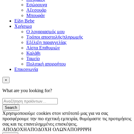
Εσώρουχα
Αξεσουάρ
Μπουφάν
Είδη Bebe
Χρήσιμα
Ο λογαριασμός μου
Τρόποι αποστολής/πληρωμής
Εξέλιξη παραγγελίας
Λίστα Επιθυμιών
Καλάθι
Ταμείο
Πολιτική απορρήτου
Επικοινωνία
×
What are you looking for?
Χρησιμοποιούμε cookies στον ιστότοπό μας για να σας
προσφέρουμε την πιο σχετική εμπειρία, θυμόμαστε τις προτιμήσεις
σας και τις επανειλημμένες επισκέψεις.
ΑΠΟΔΟΧΗ
ΑΠΟΔΟΧΗ ΟΛΩΝ
ΑΠΟΡΡΙΨΗ