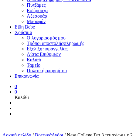
Πυτζάμες
Εσώρουχα
Αξεσουάρ
Μπουφάν
Είδη Bebe
Χρήσιμα
Ο λογαριασμός μου
Τρόποι αποστολής/πληρωμής
Εξέλιξη παραγγελίας
Λίστα Επιθυμιών
Καλάθι
Ταμείο
Πολιτική απορρήτου
Επικοινωνία
0
0
Καλάθι
Αρχική σελίδα
/
ΒρεφικάΑγόρι
/
New College Σετ 3 τεμαχίων με 2