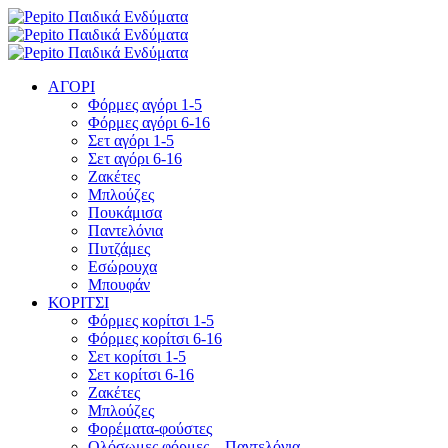
ΑΓΟΡΙ
Φόρμες αγόρι 1-5
Φόρμες αγόρι 6-16
Σετ αγόρι 1-5
Σετ αγόρι 6-16
Ζακέτες
Μπλούζες
Πουκάμισα
Παντελόνια
Πυτζάμες
Εσώρουχα
Μπουφάν
ΚΟΡΙΤΣΙ
Φόρμες κορίτσι 1-5
Φόρμες κορίτσι 6-16
Σετ κορίτσι 1-5
Σετ κορίτσι 6-16
Ζακέτες
Μπλούζες
Φορέματα-φούστες
Ολόσωμες φόρμες – Παντελόνια