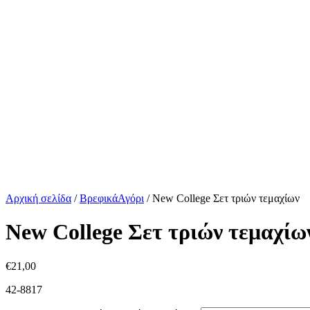
Αρχική σελίδα
/
ΒρεφικάΑγόρι
/
New College Σετ τριών τεμαχίων
New College Σετ τριών τεμαχίω
€
21,00
42-8817