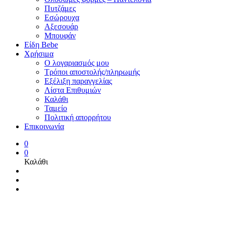
Πυτζάμες
Εσώρουχα
Αξεσουάρ
Μπουφάν
Είδη Bebe
Χρήσιμα
Ο λογαριασμός μου
Τρόποι αποστολής/πληρωμής
Εξέλιξη παραγγελίας
Λίστα Επιθυμιών
Καλάθι
Ταμείο
Πολιτική απορρήτου
Επικοινωνία
0
0
Καλάθι