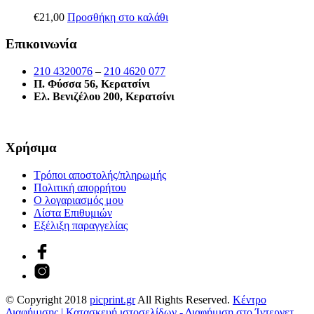
€
21,00
Προσθήκη στο καλάθι
Επικοινωνία
210 4320076
–
210 4620 077
Π. Φύσσα 56, Κερατσίνι
Ελ. Βενιζέλου 200, Κερατσίνι
Χρήσιμα
Τρόποι αποστολής/πληρωμής
Πολιτική απορρήτου
Ο λογαριασμός μου
Λίστα Επιθυμιών
Εξέλιξη παραγγελίας
© Copyright 2018
picprint.gr
All Rights Reserved.
Κέντρο
Διαφήμισης | Κατασκευή ιστοσελίδων - Διαφήμιση στο Ίντερνετ.