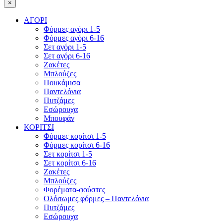
×
ΑΓΟΡΙ
Φόρμες αγόρι 1-5
Φόρμες αγόρι 6-16
Σετ αγόρι 1-5
Σετ αγόρι 6-16
Ζακέτες
Μπλούζες
Πουκάμισα
Παντελόνια
Πυτζάμες
Εσώρουχα
Μπουφάν
ΚΟΡΙΤΣΙ
Φόρμες κορίτσι 1-5
Φόρμες κορίτσι 6-16
Σετ κορίτσι 1-5
Σετ κορίτσι 6-16
Ζακέτες
Μπλούζες
Φορέματα-φούστες
Ολόσωμες φόρμες – Παντελόνια
Πυτζάμες
Εσώρουχα