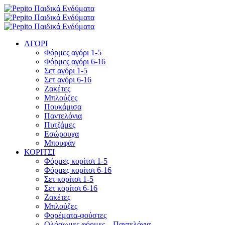
ΑΓΟΡΙ
Φόρμες αγόρι 1-5
Φόρμες αγόρι 6-16
Σετ αγόρι 1-5
Σετ αγόρι 6-16
Ζακέτες
Μπλούζες
Πουκάμισα
Παντελόνια
Πυτζάμες
Εσώρουχα
Μπουφάν
ΚΟΡΙΤΣΙ
Φόρμες κορίτσι 1-5
Φόρμες κορίτσι 6-16
Σετ κορίτσι 1-5
Σετ κορίτσι 6-16
Ζακέτες
Μπλούζες
Φορέματα-φούστες
Ολόσωμες φόρμες – Παντελόνια