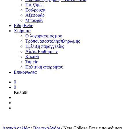
Πυτζάμες
Εσώρουχα
Αξεσουάρ
Μπουφάν
Είδη Bebe
Χρήσιμα
Ο λογαριασμός μου
Τρόποι αποστολής/πληρωμής
Εξέλιξη παραγγελίας
Λίστα Επιθυμιών
Καλάθι
Ταμείο
Πολιτική απορρήτου
Επικοινωνία
0
0
Καλάθι
Αρχική σελίδα
/
ΒρεφικάΑγόρι
/
New College Σετ με πουκάμισο