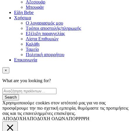
Αξεσουάρ
Μπουφάν
Είδη Bebe
Χρήσιμα
Ο λογαριασμός μου
Τρόποι αποστολής/πληρωμής
Εξέλιξη παραγγελίας
Λίστα Επιθυμιών
Καλάθι
Ταμείο
Πολιτική απορρήτου
Επικοινωνία
×
What are you looking for?
Χρησιμοποιούμε cookies στον ιστότοπό μας για να σας
προσφέρουμε την πιο σχετική εμπειρία, θυμόμαστε τις προτιμήσεις
σας και τις επανειλημμένες επισκέψεις.
ΑΠΟΔΟΧΗ
ΑΠΟΔΟΧΗ ΟΛΩΝ
ΑΠΟΡΡΙΨΗ