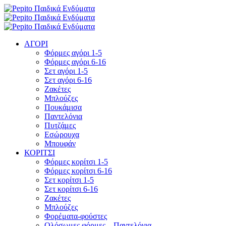
ΑΓΟΡΙ
Φόρμες αγόρι 1-5
Φόρμες αγόρι 6-16
Σετ αγόρι 1-5
Σετ αγόρι 6-16
Ζακέτες
Μπλούζες
Πουκάμισα
Παντελόνια
Πυτζάμες
Εσώρουχα
Μπουφάν
ΚΟΡΙΤΣΙ
Φόρμες κορίτσι 1-5
Φόρμες κορίτσι 6-16
Σετ κορίτσι 1-5
Σετ κορίτσι 6-16
Ζακέτες
Μπλούζες
Φορέματα-φούστες
Ολόσωμες φόρμες – Παντελόνια