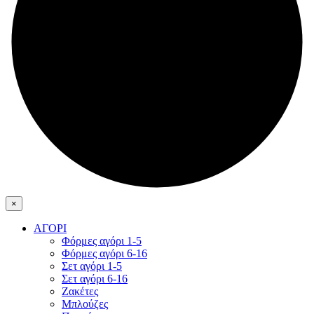
×
ΑΓΟΡΙ
Φόρμες αγόρι 1-5
Φόρμες αγόρι 6-16
Σετ αγόρι 1-5
Σετ αγόρι 6-16
Ζακέτες
Μπλούζες