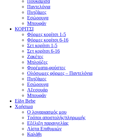
Πουκάμισα
Παντελόνια
Πυτζάμες
Εσώρουχα
Μπουφάν
ΚΟΡΙΤΣΙ
Φόρμες κορίτσι 1-5
Φόρμες κορίτσι 6-16
Σετ κορίτσι 1-5
Σετ κορίτσι 6-16
Ζακέτες
Μπλούζες
Φορέματα-φούστες
Ολόσωμες φόρμες – Παντελόνια
Πυτζάμες
Εσώρουχα
Αξεσουάρ
Μπουφάν
Είδη Bebe
Χρήσιμα
Ο λογαριασμός μου
Τρόποι αποστολής/πληρωμής
Εξέλιξη παραγγελίας
Λίστα Επιθυμιών
Καλάθι