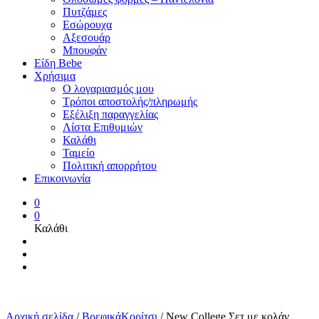
Πυτζάμες
Εσώρουχα
Αξεσουάρ
Μπουφάν
Είδη Bebe
Χρήσιμα
Ο λογαριασμός μου
Τρόποι αποστολής/πληρωμής
Εξέλιξη παραγγελίας
Λίστα Επιθυμιών
Καλάθι
Ταμείο
Πολιτική απορρήτου
Επικοινωνία
0
0
Καλάθι
Αρχική σελίδα
/
ΒρεφικάΚορίτσι
/
New College Σετ με κολάν