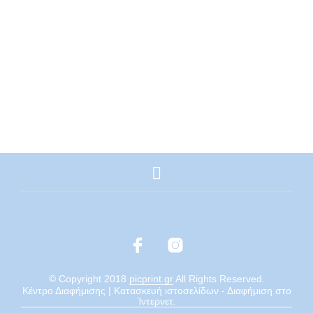
€
16,00
€
23,00
© Copyright 2018
picprint.gr
All Rights Reserved.
Κέντρο Διαφήμισης | Κατασκευή ιστοσελίδων - Διαφήμιση στο
Ίντερνετ.