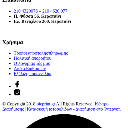
210 4320076
–
210 4620 077
Π. Φύσσα 56, Κερατσίνι
Ελ. Βενιζέλου 200, Κερατσίνι
Χρήσιμα
Τρόποι αποστολής/πληρωμής
Πολιτική απορρήτου
Ο λογαριασμός μου
Λίστα Επιθυμιών
Εξέλιξη παραγγελίας
© Copyright 2018
picprint.gr
All Rights Reserved.
Κέντρο
Διαφήμισης | Κατασκευή ιστοσελίδων - Διαφήμιση στο Ίντερνετ.