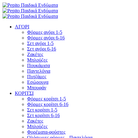
ΑΓΟΡΙ
Φόρμες αγόρι 1-5
Φόρμες αγόρι 6-16
Σετ αγόρι 1-5
Σετ αγόρι 6-16
Ζακέτες
Μπλούζες
Πουκάμισα
Παντελόνια
Πυτζάμες
Εσώρουχα
Μπουφάν
ΚΟΡΙΤΣΙ
Φόρμες κορίτσι 1-5
Φόρμες κορίτσι 6-16
Σετ κορίτσι 1-5
Σετ κορίτσι 6-16
Ζακέτες
Μπλούζες
Φορέματα-φούστες
Ολόσωμες φόρμες – Παντελόνια