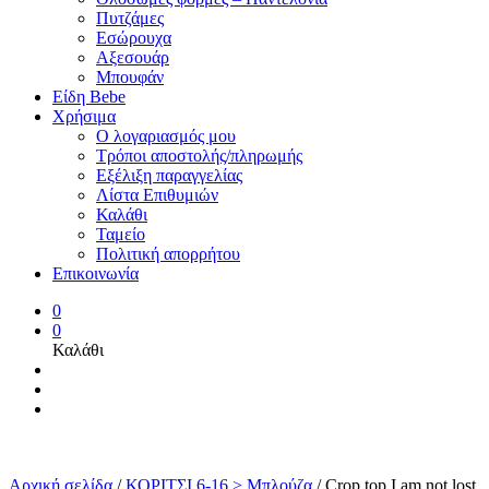
Πυτζάμες
Εσώρουχα
Αξεσουάρ
Μπουφάν
Είδη Bebe
Χρήσιμα
Ο λογαριασμός μου
Τρόποι αποστολής/πληρωμής
Εξέλιξη παραγγελίας
Λίστα Επιθυμιών
Καλάθι
Ταμείο
Πολιτική απορρήτου
Επικοινωνία
0
0
Καλάθι
Αρχική σελίδα
/
ΚΟΡΙΤΣΙ 6-16 > Μπλούζα
/
Crop top I am not lost