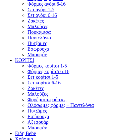
Φόρμες αγόρι 6-16
Σετ αγόρι 1-5
Σετ αγόρι 6-16
Ζακέτες
Μπλούζες
Πουκάμισα
Παντελόνια
Πυτζάμες
Εσώρουχα
Μπουφάν
ΚΟΡΙΤΣΙ
Φόρμες κορίτσι 1-5
Φόρμες κορίτσι 6-16
Σετ κορίτσι 1-5
Σετ κορίτσι 6-16
Ζακέτες
Μπλούζες
Φορέματα-φούστες
Ολόσωμες φόρμες – Παντελόνια
Πυτζάμες
Εσώρουχα
Αξεσουάρ
Μπουφάν
Είδη Bebe
Χρήσιμα