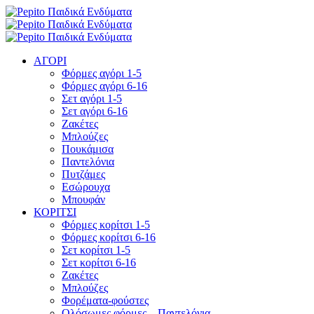
ΑΓΟΡΙ
Φόρμες αγόρι 1-5
Φόρμες αγόρι 6-16
Σετ αγόρι 1-5
Σετ αγόρι 6-16
Ζακέτες
Μπλούζες
Πουκάμισα
Παντελόνια
Πυτζάμες
Εσώρουχα
Μπουφάν
ΚΟΡΙΤΣΙ
Φόρμες κορίτσι 1-5
Φόρμες κορίτσι 6-16
Σετ κορίτσι 1-5
Σετ κορίτσι 6-16
Ζακέτες
Μπλούζες
Φορέματα-φούστες
Ολόσωμες φόρμες – Παντελόνια