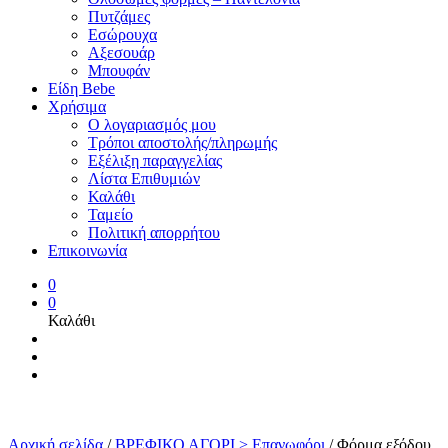
Πυτζάμες
Εσώρουχα
Αξεσουάρ
Μπουφάν
Είδη Bebe
Χρήσιμα
Ο λογαριασμός μου
Τρόποι αποστολής/πληρωμής
Εξέλιξη παραγγελίας
Λίστα Επιθυμιών
Καλάθι
Ταμείο
Πολιτική απορρήτου
Επικοινωνία
0
0
Καλάθι
Αρχική σελίδα
/
ΒΡΕΦΙΚΟ ΑΓΟΡΙ > Επανωφόρι
/
Φόρμα εξόδου