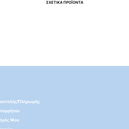
ΣΧΕΤΙΚΆ ΠΡΟΪΌΝΤΑ
€
26,00
€
20,00
ποστολής/πληρωμής
Απορρήτου
σμός Μου