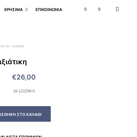
ΧΡΉΣΙΜΑ
ΕΠΙΚΟΙΝΩΝΊΑ
0
0
Ι 6-16 > ΦΌΡΜΑ
ξιάτικη
€
26,00
16-122256-0
ΟΣΘΉΚΗ ΣΤΟ ΚΑΛΆΘΙ