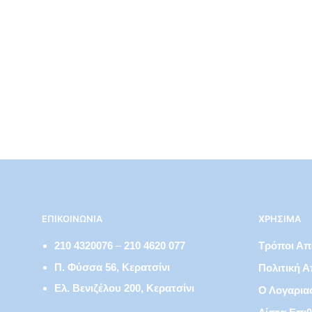
€
59,00
ΕΠΙΚΟΙΝΩΝΊΑ
ΧΡΉΣΙΜΑ
210 4320076
–
210 4620 077
Τρόποι Α
Π. Φύσσα 56, Κερατσίνι
Πολιτική 
Ελ. Βενιζέλου 200, Κερατσίνι
Ο Λογαρια