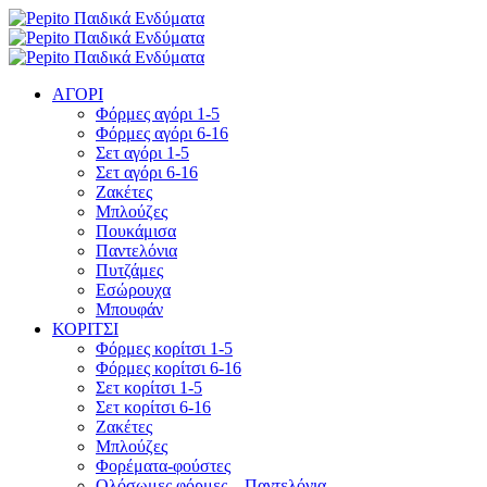
ΑΓΟΡΙ
Φόρμες αγόρι 1-5
Φόρμες αγόρι 6-16
Σετ αγόρι 1-5
Σετ αγόρι 6-16
Ζακέτες
Μπλούζες
Πουκάμισα
Παντελόνια
Πυτζάμες
Εσώρουχα
Μπουφάν
ΚΟΡΙΤΣΙ
Φόρμες κορίτσι 1-5
Φόρμες κορίτσι 6-16
Σετ κορίτσι 1-5
Σετ κορίτσι 6-16
Ζακέτες
Μπλούζες
Φορέματα-φούστες
Ολόσωμες φόρμες – Παντελόνια