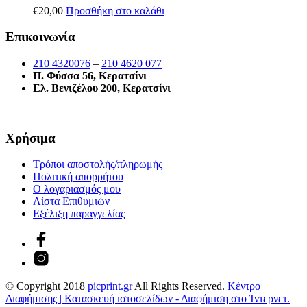
€
20,00
Προσθήκη στο καλάθι
Επικοινωνία
210 4320076
–
210 4620 077
Π. Φύσσα 56, Κερατσίνι
Ελ. Βενιζέλου 200, Κερατσίνι
Χρήσιμα
Τρόποι αποστολής/πληρωμής
Πολιτική απορρήτου
Ο λογαριασμός μου
Λίστα Επιθυμιών
Εξέλιξη παραγγελίας
© Copyright 2018
picprint.gr
All Rights Reserved.
Κέντρο
Διαφήμισης | Κατασκευή ιστοσελίδων - Διαφήμιση στο Ίντερνετ.