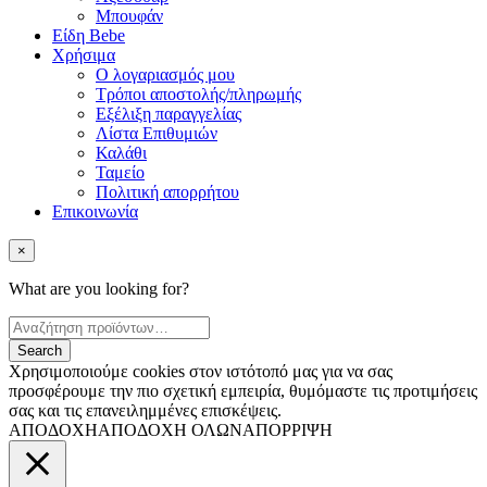
Μπουφάν
Είδη Bebe
Χρήσιμα
Ο λογαριασμός μου
Τρόποι αποστολής/πληρωμής
Εξέλιξη παραγγελίας
Λίστα Επιθυμιών
Καλάθι
Ταμείο
Πολιτική απορρήτου
Επικοινωνία
×
What are you looking for?
Χρησιμοποιούμε cookies στον ιστότοπό μας για να σας
προσφέρουμε την πιο σχετική εμπειρία, θυμόμαστε τις προτιμήσεις
σας και τις επανειλημμένες επισκέψεις.
ΑΠΟΔΟΧΗ
ΑΠΟΔΟΧΗ ΟΛΩΝ
ΑΠΟΡΡΙΨΗ