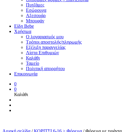
Πυτζάμες
Εσώρουχα
Αξεσουάρ
Μπουφάν
Είδη Bebe
Χρήσιμα
Ο λογαριασμός μου
Τρόποι αποστολής/πληρωμής
Εξέλιξη παραγγελίας
Λίστα Επιθυμιών
Καλάθι
Ταμείο
Πολιτική απορρήτου
Επικοινωνία
0
0
Καλάθι
Αρχική σελίδα
/
ΚΟΡΙΤΣΙ 6-16 > Φόρεμα
/
Φόρεμα με τιράντα