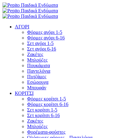
ΑΓΟΡΙ
Φόρμες αγόρι 1-5
Φόρμες αγόρι 6-16
Σετ αγόρι 1-5
Σετ αγόρι 6-16
Ζακέτες
Μπλούζες
Πουκάμισα
Παντελόνια
Πυτζάμες
Εσώρουχα
Μπουφάν
ΚΟΡΙΤΣΙ
Φόρμες κορίτσι 1-5
Φόρμες κορίτσι 6-16
Σετ κορίτσι 1-5
Σετ κορίτσι 6-16
Ζακέτες
Μπλούζες
Φορέματα-φούστες
Ολόσωμες φόρμες – Παντελόνια