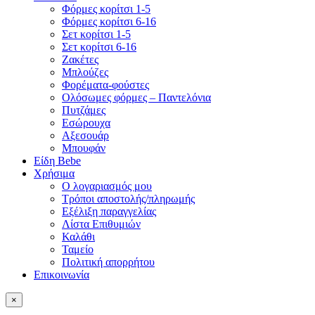
Φόρμες κορίτσι 1-5
Φόρμες κορίτσι 6-16
Σετ κορίτσι 1-5
Σετ κορίτσι 6-16
Ζακέτες
Μπλούζες
Φορέματα-φούστες
Ολόσωμες φόρμες – Παντελόνια
Πυτζάμες
Εσώρουχα
Αξεσουάρ
Μπουφάν
Είδη Bebe
Χρήσιμα
Ο λογαριασμός μου
Τρόποι αποστολής/πληρωμής
Εξέλιξη παραγγελίας
Λίστα Επιθυμιών
Καλάθι
Ταμείο
Πολιτική απορρήτου
Επικοινωνία
×