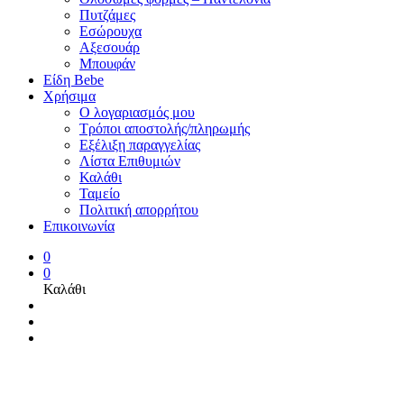
Πυτζάμες
Εσώρουχα
Αξεσουάρ
Μπουφάν
Είδη Bebe
Χρήσιμα
Ο λογαριασμός μου
Τρόποι αποστολής/πληρωμής
Εξέλιξη παραγγελίας
Λίστα Επιθυμιών
Καλάθι
Ταμείο
Πολιτική απορρήτου
Επικοινωνία
0
0
Καλάθι