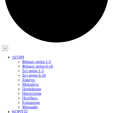
×
ΑΓΟΡΙ
Φόρμες αγόρι 1-5
Φόρμες αγόρι 6-16
Σετ αγόρι 1-5
Σετ αγόρι 6-16
Ζακέτες
Μπλούζες
Πουκάμισα
Παντελόνια
Πυτζάμες
Εσώρουχα
Μπουφάν
ΚΟΡΙΤΣΙ