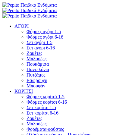
ΑΓΟΡΙ
Φόρμες αγόρι 1-5
Φόρμες αγόρι 6-16
Σετ αγόρι 1-5
Σετ αγόρι 6-16
Ζακέτες
Μπλούζες
Πουκάμισα
Παντελόνια
Πυτζάμες
Εσώρουχα
Μπουφάν
ΚΟΡΙΤΣΙ
Φόρμες κορίτσι 1-5
Φόρμες κορίτσι 6-16
Σετ κορίτσι 1-5
Σετ κορίτσι 6-16
Ζακέτες
Μπλούζες
Φορέματα-φούστες
Ολόσωμες φόρμες – Παντελόνια