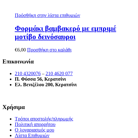
Πρόσθήκη στην λίστα επιθυμιών
Φορμάκι βαμβακερό με εμπριμέ
μοτίβο δεινόσαυροι
€
6,00
Προσθήκη στο καλάθι
Επικοινωνία
210 4320076
–
210 4620 077
Π. Φύσσα 56, Κερατσίνι
Ελ. Βενιζέλου 200, Κερατσίνι
Χρήσιμα
Τρόποι αποστολής/πληρωμής
Πολιτική απορρήτου
Ο λογαριασμός μου
Λίστα Επιθυμιών