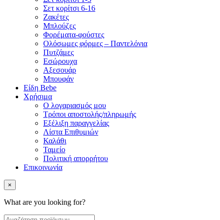
Σετ κορίτσι 6-16
Ζακέτες
Μπλούζες
Φορέματα-φούστες
Ολόσωμες φόρμες – Παντελόνια
Πυτζάμες
Εσώρουχα
Αξεσουάρ
Μπουφάν
Είδη Bebe
Χρήσιμα
Ο λογαριασμός μου
Τρόποι αποστολής/πληρωμής
Εξέλιξη παραγγελίας
Λίστα Επιθυμιών
Καλάθι
Ταμείο
Πολιτική απορρήτου
Επικοινωνία
×
What are you looking for?