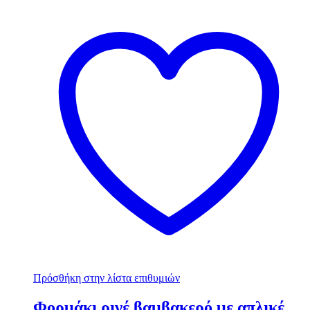
Πρόσθήκη στην λίστα επιθυμιών
Φορμάκι ριγέ βαμβακερό με απλικέ