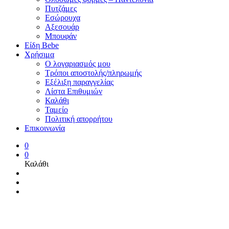
Πυτζάμες
Εσώρουχα
Αξεσουάρ
Μπουφάν
Είδη Bebe
Χρήσιμα
Ο λογαριασμός μου
Τρόποι αποστολής/πληρωμής
Εξέλιξη παραγγελίας
Λίστα Επιθυμιών
Καλάθι
Ταμείο
Πολιτική απορρήτου
Επικοινωνία
0
0
Καλάθι