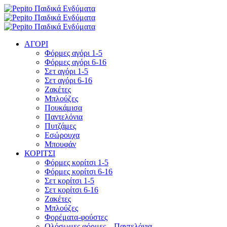
ΑΓΟΡΙ
Φόρμες αγόρι 1-5
Φόρμες αγόρι 6-16
Σετ αγόρι 1-5
Σετ αγόρι 6-16
Ζακέτες
Μπλούζες
Πουκάμισα
Παντελόνια
Πυτζάμες
Εσώρουχα
Μπουφάν
ΚΟΡΙΤΣΙ
Φόρμες κορίτσι 1-5
Φόρμες κορίτσι 6-16
Σετ κορίτσι 1-5
Σετ κορίτσι 6-16
Ζακέτες
Μπλούζες
Φορέματα-φούστες
Ολόσωμες φόρμες – Παντελόνια