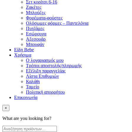
Σετ κορίτσι 6-16
Ζακέτες
Μπλούζες
Φορέματα-φούστες
Ολόσωμες φόρμες – Παντελόνια
Πυτζάμες
Εσώρουχα
Αξεσουάρ
Μπουφάν
Είδη Bebe
Χρήσιμα
Ο λογαριασμός μου
Τρόποι αποστολής/πληρωμής
Εξέλιξη παραγγελίας
Λίστα Επιθυμιών
Καλάθι
Ταμείο
Πολιτική απορρήτου
Επικοινωνία
×
What are you looking for?