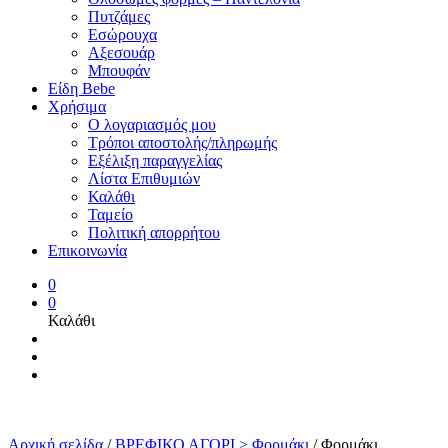
Πυτζάμες
Εσώρουχα
Αξεσουάρ
Μπουφάν
Είδη Bebe
Χρήσιμα
Ο λογαριασμός μου
Τρόποι αποστολής/πληρωμής
Εξέλιξη παραγγελίας
Λίστα Επιθυμιών
Καλάθι
Ταμείο
Πολιτική απορρήτου
Επικοινωνία
0
0
Καλάθι
Αρχική σελίδα
/
ΒΡΕΦΙΚΟ ΑΓΟΡΙ > Φορμάκι
/
Φορμάκι