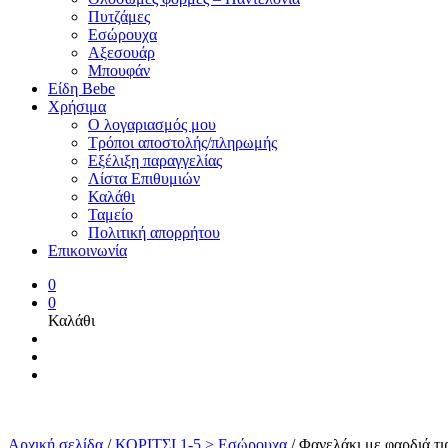
Πυτζάμες
Εσώρουχα
Αξεσουάρ
Μπουφάν
Είδη Bebe
Χρήσιμα
Ο λογαριασμός μου
Τρόποι αποστολής/πληρωμής
Εξέλιξη παραγγελίας
Λίστα Επιθυμιών
Καλάθι
Ταμείο
Πολιτική απορρήτου
Επικοινωνία
0
0
Καλάθι
Αρχική σελίδα
/
ΚΟΡΙΤΣΙ 1-5 > Εσώρουχα
/
Φανελάκι με φαρδιά τι