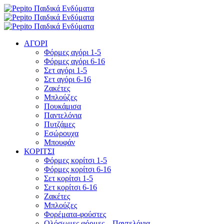
ΑΓΟΡΙ
Φόρμες αγόρι 1-5
Φόρμες αγόρι 6-16
Σετ αγόρι 1-5
Σετ αγόρι 6-16
Ζακέτες
Μπλούζες
Πουκάμισα
Παντελόνια
Πυτζάμες
Εσώρουχα
Μπουφάν
ΚΟΡΙΤΣΙ
Φόρμες κορίτσι 1-5
Φόρμες κορίτσι 6-16
Σετ κορίτσι 1-5
Σετ κορίτσι 6-16
Ζακέτες
Μπλούζες
Φορέματα-φούστες
Ολόσωμες φόρμες – Παντελόνια