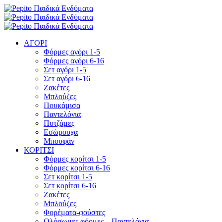
ΑΓΟΡΙ
Φόρμες αγόρι 1-5
Φόρμες αγόρι 6-16
Σετ αγόρι 1-5
Σετ αγόρι 6-16
Ζακέτες
Μπλούζες
Πουκάμισα
Παντελόνια
Πυτζάμες
Εσώρουχα
Μπουφάν
ΚΟΡΙΤΣΙ
Φόρμες κορίτσι 1-5
Φόρμες κορίτσι 6-16
Σετ κορίτσι 1-5
Σετ κορίτσι 6-16
Ζακέτες
Μπλούζες
Φορέματα-φούστες
Ολόσωμες φόρμες – Παντελόνια