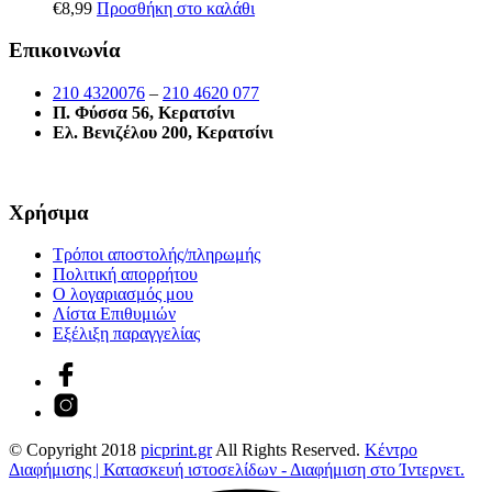
€
8,99
Προσθήκη στο καλάθι
Επικοινωνία
210 4320076
–
210 4620 077
Π. Φύσσα 56, Κερατσίνι
Ελ. Βενιζέλου 200, Κερατσίνι
Χρήσιμα
Τρόποι αποστολής/πληρωμής
Πολιτική απορρήτου
Ο λογαριασμός μου
Λίστα Επιθυμιών
Εξέλιξη παραγγελίας
© Copyright 2018
picprint.gr
All Rights Reserved.
Κέντρο
Διαφήμισης | Κατασκευή ιστοσελίδων - Διαφήμιση στο Ίντερνετ.