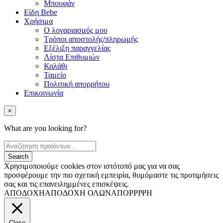
Μπουφάν
Είδη Bebe
Χρήσιμα
Ο λογαριασμός μου
Τρόποι αποστολής/πληρωμής
Εξέλιξη παραγγελίας
Λίστα Επιθυμιών
Καλάθι
Ταμείο
Πολιτική απορρήτου
Επικοινωνία
×
What are you looking for?
Χρησιμοποιούμε cookies στον ιστότοπό μας για να σας
προσφέρουμε την πιο σχετική εμπειρία, θυμόμαστε τις προτιμήσεις
σας και τις επανειλημμένες επισκέψεις.
ΑΠΟΔΟΧΗ
ΑΠΟΔΟΧΗ ΟΛΩΝ
ΑΠΟΡΡΙΨΗ
Close