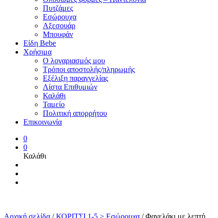
Πυτζάμες
Εσώρουχα
Αξεσουάρ
Μπουφάν
Είδη Bebe
Χρήσιμα
Ο λογαριασμός μου
Τρόποι αποστολής/πληρωμής
Εξέλιξη παραγγελίας
Λίστα Επιθυμιών
Καλάθι
Ταμείο
Πολιτική απορρήτου
Επικοινωνία
0
0
Καλάθι
Αρχική σελίδα
/
ΚΟΡΙΤΣΙ 1-5 > Εσώρουχα
/
Φανελάκι με λεπτή