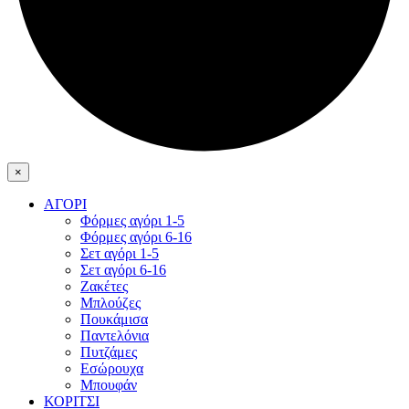
×
ΑΓΟΡΙ
Φόρμες αγόρι 1-5
Φόρμες αγόρι 6-16
Σετ αγόρι 1-5
Σετ αγόρι 6-16
Ζακέτες
Μπλούζες
Πουκάμισα
Παντελόνια
Πυτζάμες
Εσώρουχα
Μπουφάν
ΚΟΡΙΤΣΙ