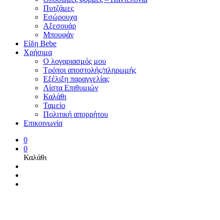
Πυτζάμες
Εσώρουχα
Αξεσουάρ
Μπουφάν
Είδη Bebe
Χρήσιμα
Ο λογαριασμός μου
Τρόποι αποστολής/πληρωμής
Εξέλιξη παραγγελίας
Λίστα Επιθυμιών
Καλάθι
Ταμείο
Πολιτική απορρήτου
Επικοινωνία
0
0
Καλάθι