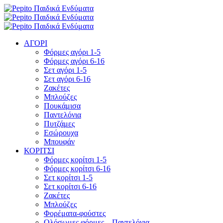
ΑΓΟΡΙ
Φόρμες αγόρι 1-5
Φόρμες αγόρι 6-16
Σετ αγόρι 1-5
Σετ αγόρι 6-16
Ζακέτες
Μπλούζες
Πουκάμισα
Παντελόνια
Πυτζάμες
Εσώρουχα
Μπουφάν
ΚΟΡΙΤΣΙ
Φόρμες κορίτσι 1-5
Φόρμες κορίτσι 6-16
Σετ κορίτσι 1-5
Σετ κορίτσι 6-16
Ζακέτες
Μπλούζες
Φορέματα-φούστες
Ολόσωμες φόρμες – Παντελόνια