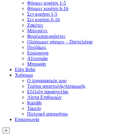
Φόρμες κορίτσι 1-5
Φόρμες κορίτσι 6-16
Σετ κορίτσι 1-5
Σετ κορίτσι 6-16
Ζακέτες
Μπλούζες
Φορέματα-φούστες
Ολόσωμες φόρμες – Παντελόνια
Πυτζάμες
Εσώρουχα
Αξεσουάρ
Μπουφάν
Είδη Bebe
Χρήσιμα
Ο λογαριασμός μου
Τρόποι αποστολής/πληρωμής
Εξέλιξη παραγγελίας
Λίστα Επιθυμιών
Καλάθι
Ταμείο
Πολιτική απορρήτου
Επικοινωνία
×