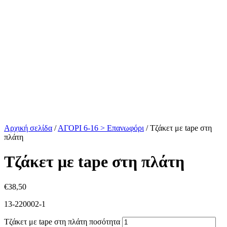
Αρχική σελίδα
/
ΑΓΟΡΙ 6-16 > Επανωφόρι
/
Τζάκετ με tape στη
πλάτη
Τζάκετ με tape στη πλάτη
€
38,50
13-220002-1
Τζάκετ με tape στη πλάτη ποσότητα