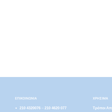
€
3,99
ΕΠΙΚΟΙΝΩΝΊΑ
ΧΡΉΣΙΜΑ
210 4320076
–
210 4620 077
Τρόποι Α