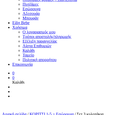
Πυτζάμες
Εσώρουχα
Αξεσουάρ
Μπουφάν
Είδη Bebe
Χρήσιμα
Ο λογαριασμός μου
Τρόποι αποστολής/πληρωμής
Εξέλιξη παραγγελίας
Λίστα Επιθυμιών
Καλάθι
Ταμείο
Πολιτική απορρήτου
Επικοινωνία
0
0
Καλάθι
Αρχική σελίδα
/
ΚΟΡΙΤΣΙ 1-5 > Εσώρουχα
/
Σετ 3 κυλοτάκια