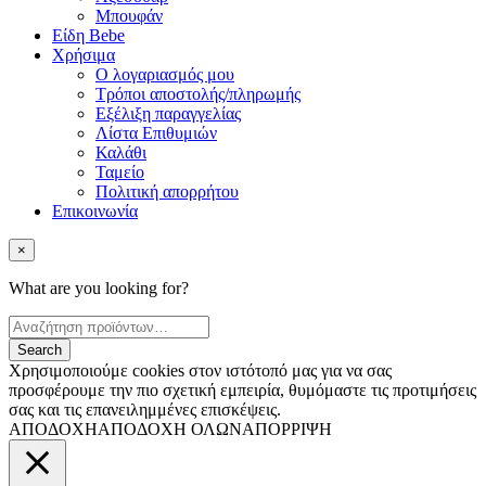
Μπουφάν
Είδη Bebe
Χρήσιμα
Ο λογαριασμός μου
Τρόποι αποστολής/πληρωμής
Εξέλιξη παραγγελίας
Λίστα Επιθυμιών
Καλάθι
Ταμείο
Πολιτική απορρήτου
Επικοινωνία
×
What are you looking for?
Χρησιμοποιούμε cookies στον ιστότοπό μας για να σας
προσφέρουμε την πιο σχετική εμπειρία, θυμόμαστε τις προτιμήσεις
σας και τις επανειλημμένες επισκέψεις.
ΑΠΟΔΟΧΗ
ΑΠΟΔΟΧΗ ΟΛΩΝ
ΑΠΟΡΡΙΨΗ