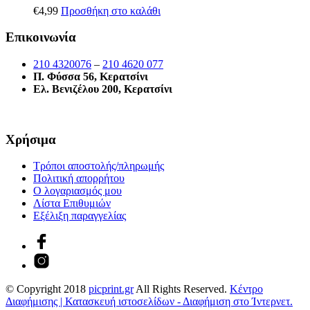
€
4,99
Προσθήκη στο καλάθι
Επικοινωνία
210 4320076
–
210 4620 077
Π. Φύσσα 56, Κερατσίνι
Ελ. Βενιζέλου 200, Κερατσίνι
Χρήσιμα
Τρόποι αποστολής/πληρωμής
Πολιτική απορρήτου
Ο λογαριασμός μου
Λίστα Επιθυμιών
Εξέλιξη παραγγελίας
© Copyright 2018
picprint.gr
All Rights Reserved.
Κέντρο
Διαφήμισης | Κατασκευή ιστοσελίδων - Διαφήμιση στο Ίντερνετ.