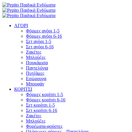
ΑΓΟΡΙ
Φόρμες αγόρι 1-5
Φόρμες αγόρι 6-16
Σετ αγόρι 1-5
Σετ αγόρι 6-16
Ζακέτες
Μπλούζες
Πουκάμισα
Παντελόνια
Πυτζάμες
Εσώρουχα
Μπουφάν
ΚΟΡΙΤΣΙ
Φόρμες κορίτσι 1-5
Φόρμες κορίτσι 6-16
Σετ κορίτσι 1-5
Σετ κορίτσι 6-16
Ζακέτες
Μπλούζες
Φορέματα-φούστες
Ολόσωμες φόρμες – Παντελόνια