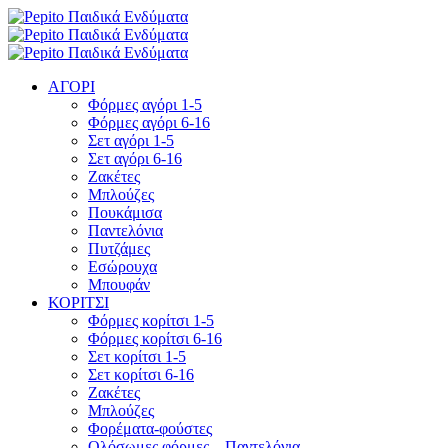
ΑΓΟΡΙ
Φόρμες αγόρι 1-5
Φόρμες αγόρι 6-16
Σετ αγόρι 1-5
Σετ αγόρι 6-16
Ζακέτες
Μπλούζες
Πουκάμισα
Παντελόνια
Πυτζάμες
Εσώρουχα
Μπουφάν
ΚΟΡΙΤΣΙ
Φόρμες κορίτσι 1-5
Φόρμες κορίτσι 6-16
Σετ κορίτσι 1-5
Σετ κορίτσι 6-16
Ζακέτες
Μπλούζες
Φορέματα-φούστες
Ολόσωμες φόρμες – Παντελόνια