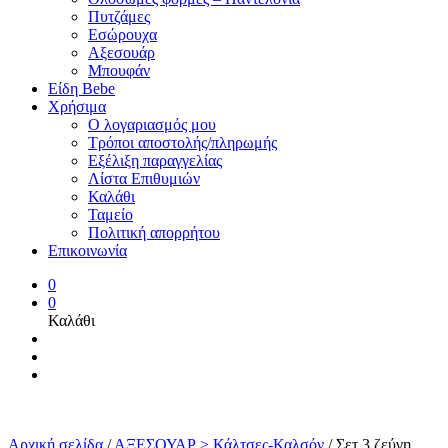
Πυτζάμες
Εσώρουχα
Αξεσουάρ
Μπουφάν
Είδη Bebe
Χρήσιμα
Ο λογαριασμός μου
Τρόποι αποστολής/πληρωμής
Εξέλιξη παραγγελίας
Λίστα Επιθυμιών
Καλάθι
Ταμείο
Πολιτική απορρήτου
Επικοινωνία
0
0
Καλάθι
Αρχική σελίδα
/
ΑΞΕΣΟΥΑΡ > Κάλτσες-Καλσόν
/
Σετ 3 ζεύγη