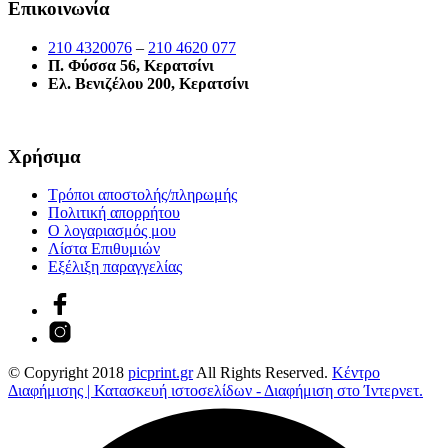
Επικοινωνία
210 4320076
–
210 4620 077
Π. Φύσσα 56, Κερατσίνι
Ελ. Βενιζέλου 200, Κερατσίνι
Χρήσιμα
Τρόποι αποστολής/πληρωμής
Πολιτική απορρήτου
Ο λογαριασμός μου
Λίστα Επιθυμιών
Εξέλιξη παραγγελίας
© Copyright 2018
picprint.gr
All Rights Reserved.
Κέντρο
Διαφήμισης | Κατασκευή ιστοσελίδων - Διαφήμιση στο Ίντερνετ.