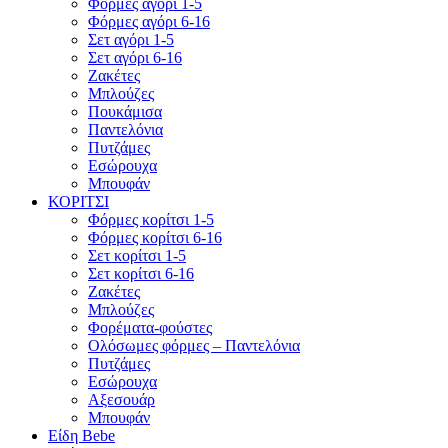
Φόρμες αγόρι 1-5
Φόρμες αγόρι 6-16
Σετ αγόρι 1-5
Σετ αγόρι 6-16
Ζακέτες
Μπλούζες
Πουκάμισα
Παντελόνια
Πυτζάμες
Εσώρουχα
Μπουφάν
ΚΟΡΙΤΣΙ
Φόρμες κορίτσι 1-5
Φόρμες κορίτσι 6-16
Σετ κορίτσι 1-5
Σετ κορίτσι 6-16
Ζακέτες
Μπλούζες
Φορέματα-φούστες
Ολόσωμες φόρμες – Παντελόνια
Πυτζάμες
Εσώρουχα
Αξεσουάρ
Μπουφάν
Είδη Bebe