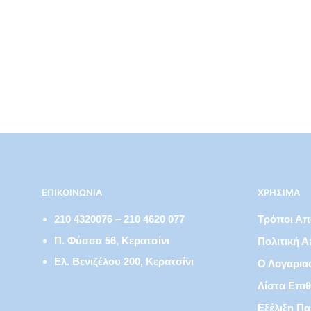
€
24,50
ΕΠΙΚΟΙΝΩΝΊΑ
ΧΡΉΣΙΜΑ
210 4320076
–
210 4620 077
Τρόποι Α
Π. Φύσσα 56, Κερατσίνι
Πολιτική 
Ελ. Βενιζέλου 200, Κερατσίνι
Ο Λογαρια
Λίστα Επι
Εξέλιξη Πα