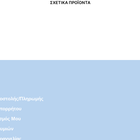
ΣΧΕΤΙΚΆ ΠΡΟΪΌΝΤΑ
€
27,50
€
18,50
ποστολής/πληρωμής
Απορρήτου
σμός Μου
θυμιών
ραγγελίας