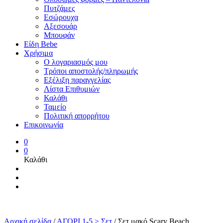
Πυτζάμες
Εσώρουχα
Αξεσουάρ
Μπουφάν
Είδη Bebe
Χρήσιμα
Ο λογαριασμός μου
Τρόποι αποστολής/πληρωμής
Εξέλιξη παραγγελίας
Λίστα Επιθυμιών
Καλάθι
Ταμείο
Πολιτική απορρήτου
Επικοινωνία
0
0
Καλάθι
Αρχική σελίδα
/
ΑΓΟΡΙ 1-5 > Σετ
/
Σετ μακό Scary Beach