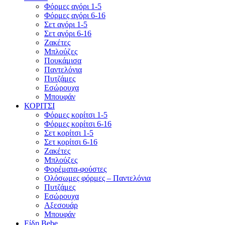
Φόρμες αγόρι 1-5
Φόρμες αγόρι 6-16
Σετ αγόρι 1-5
Σετ αγόρι 6-16
Ζακέτες
Μπλούζες
Πουκάμισα
Παντελόνια
Πυτζάμες
Εσώρουχα
Μπουφάν
ΚΟΡΙΤΣΙ
Φόρμες κορίτσι 1-5
Φόρμες κορίτσι 6-16
Σετ κορίτσι 1-5
Σετ κορίτσι 6-16
Ζακέτες
Μπλούζες
Φορέματα-φούστες
Ολόσωμες φόρμες – Παντελόνια
Πυτζάμες
Εσώρουχα
Αξεσουάρ
Μπουφάν
Είδη Bebe