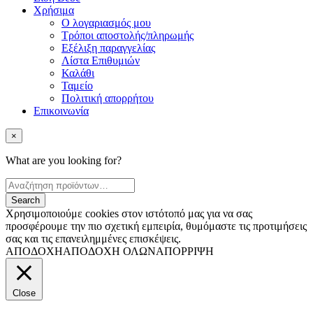
Χρήσιμα
Ο λογαριασμός μου
Τρόποι αποστολής/πληρωμής
Εξέλιξη παραγγελίας
Λίστα Επιθυμιών
Καλάθι
Ταμείο
Πολιτική απορρήτου
Επικοινωνία
×
What are you looking for?
Χρησιμοποιούμε cookies στον ιστότοπό μας για να σας
προσφέρουμε την πιο σχετική εμπειρία, θυμόμαστε τις προτιμήσεις
σας και τις επανειλημμένες επισκέψεις.
ΑΠΟΔΟΧΗ
ΑΠΟΔΟΧΗ ΟΛΩΝ
ΑΠΟΡΡΙΨΗ
Close