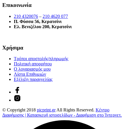
Επικοινωνία
210 4320076
–
210 4620 077
Π. Φύσσα 56, Κερατσίνι
Ελ. Βενιζέλου 200, Κερατσίνι
Χρήσιμα
Τρόποι αποστολής/πληρωμής
Πολιτική απορρήτου
Ο λογαριασμός μου
Λίστα Επιθυμιών
Εξέλιξη παραγγελίας
© Copyright 2018
picprint.gr
All Rights Reserved.
Κέντρο
Διαφήμισης | Κατασκευή ιστοσελίδων - Διαφήμιση στο Ίντερνετ.