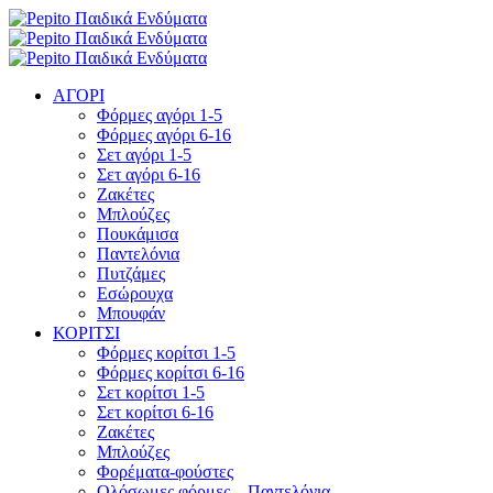
ΑΓΟΡΙ
Φόρμες αγόρι 1-5
Φόρμες αγόρι 6-16
Σετ αγόρι 1-5
Σετ αγόρι 6-16
Ζακέτες
Μπλούζες
Πουκάμισα
Παντελόνια
Πυτζάμες
Εσώρουχα
Μπουφάν
ΚΟΡΙΤΣΙ
Φόρμες κορίτσι 1-5
Φόρμες κορίτσι 6-16
Σετ κορίτσι 1-5
Σετ κορίτσι 6-16
Ζακέτες
Μπλούζες
Φορέματα-φούστες
Ολόσωμες φόρμες – Παντελόνια