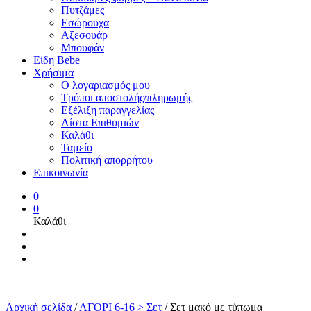
Πυτζάμες
Εσώρουχα
Αξεσουάρ
Μπουφάν
Είδη Bebe
Χρήσιμα
Ο λογαριασμός μου
Τρόποι αποστολής/πληρωμής
Εξέλιξη παραγγελίας
Λίστα Επιθυμιών
Καλάθι
Ταμείο
Πολιτική απορρήτου
Επικοινωνία
0
0
Καλάθι
Αρχική σελίδα
/
ΑΓΟΡΙ 6-16 > Σετ
/
Σετ μακό με τύπωμα