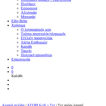
Πυτζάμες
Εσώρουχα
Αξεσουάρ
Μπουφάν
Είδη Bebe
Χρήσιμα
Ο λογαριασμός μου
Τρόποι αποστολής/πληρωμής
Εξέλιξη παραγγελίας
Λίστα Επιθυμιών
Καλάθι
Ταμείο
Πολιτική απορρήτου
Επικοινωνία
0
0
Καλάθι
Αρχική σελίδα
/
ΑΓΟΡΙ 6-16 > Σετ
/
Σετ αγόρι λαχανί