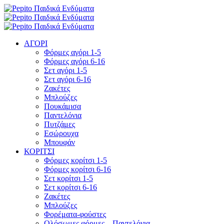
ΑΓΟΡΙ
Φόρμες αγόρι 1-5
Φόρμες αγόρι 6-16
Σετ αγόρι 1-5
Σετ αγόρι 6-16
Ζακέτες
Μπλούζες
Πουκάμισα
Παντελόνια
Πυτζάμες
Εσώρουχα
Μπουφάν
ΚΟΡΙΤΣΙ
Φόρμες κορίτσι 1-5
Φόρμες κορίτσι 6-16
Σετ κορίτσι 1-5
Σετ κορίτσι 6-16
Ζακέτες
Μπλούζες
Φορέματα-φούστες
Ολόσωμες φόρμες – Παντελόνια