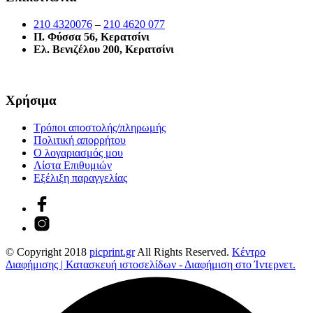
210 4320076
–
210 4620 077
Π. Φύσσα 56, Κερατσίνι
Ελ. Βενιζέλου 200, Κερατσίνι
Χρήσιμα
Τρόποι αποστολής/πληρωμής
Πολιτική απορρήτου
Ο λογαριασμός μου
Λίστα Επιθυμιών
Εξέλιξη παραγγελίας
© Copyright 2018
picprint.gr
All Rights Reserved.
Κέντρο
Διαφήμισης | Κατασκευή ιστοσελίδων - Διαφήμιση στο Ίντερνετ.