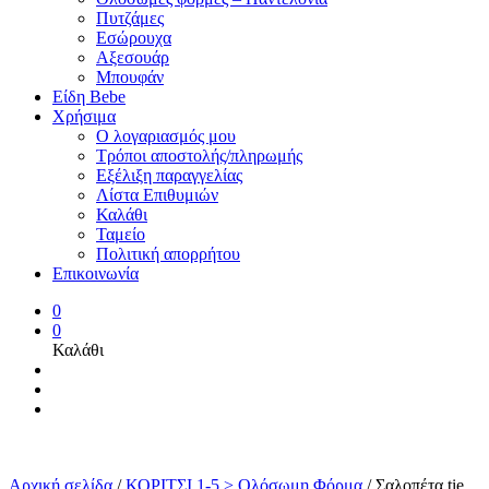
Πυτζάμες
Εσώρουχα
Αξεσουάρ
Μπουφάν
Είδη Bebe
Χρήσιμα
Ο λογαριασμός μου
Τρόποι αποστολής/πληρωμής
Εξέλιξη παραγγελίας
Λίστα Επιθυμιών
Καλάθι
Ταμείο
Πολιτική απορρήτου
Επικοινωνία
0
0
Καλάθι
Αρχική σελίδα
/
ΚΟΡΙΤΣΙ 1-5 > Ολόσωμη Φόρμα
/
Σαλοπέτα tie