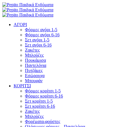
ΑΓΟΡΙ
Φόρμες αγόρι 1-5
Φόρμες αγόρι 6-16
Σετ αγόρι 1-5
Σετ αγόρι 6-16
Ζακέτες
Μπλούζες
Πουκάμισα
Παντελόνια
Πυτζάμες
Εσώρουχα
Μπουφάν
ΚΟΡΙΤΣΙ
Φόρμες κορίτσι 1-5
Φόρμες κορίτσι 6-16
Σετ κορίτσι 1-5
Σετ κορίτσι 6-16
Ζακέτες
Μπλούζες
Φορέματα-φούστες
Ολόσωμες φόρμες – Παντελόνια