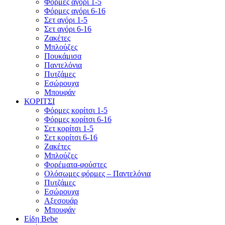
Φόρμες αγόρι 1-5
Φόρμες αγόρι 6-16
Σετ αγόρι 1-5
Σετ αγόρι 6-16
Ζακέτες
Μπλούζες
Πουκάμισα
Παντελόνια
Πυτζάμες
Εσώρουχα
Μπουφάν
ΚΟΡΙΤΣΙ
Φόρμες κορίτσι 1-5
Φόρμες κορίτσι 6-16
Σετ κορίτσι 1-5
Σετ κορίτσι 6-16
Ζακέτες
Μπλούζες
Φορέματα-φούστες
Ολόσωμες φόρμες – Παντελόνια
Πυτζάμες
Εσώρουχα
Αξεσουάρ
Μπουφάν
Είδη Bebe