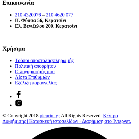
Επικοινωνία
210 4320076
–
210 4620 077
Π. Φύσσα 56, Κερατσίνι
Ελ. Βενιζέλου 200, Κερατσίνι
Χρήσιμα
Τρόποι αποστολής/πληρωμής
Πολιτική απορρήτου
Ο λογαριασμός μου
Λίστα Επιθυμιών
Εξέλιξη παραγγελίας
© Copyright 2018
picprint.gr
All Rights Reserved.
Κέντρο
Διαφήμισης | Κατασκευή ιστοσελίδων - Διαφήμιση στο Ίντερνετ.