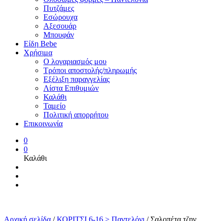
Πυτζάμες
Εσώρουχα
Αξεσουάρ
Μπουφάν
Είδη Bebe
Χρήσιμα
Ο λογαριασμός μου
Τρόποι αποστολής/πληρωμής
Εξέλιξη παραγγελίας
Λίστα Επιθυμιών
Καλάθι
Ταμείο
Πολιτική απορρήτου
Επικοινωνία
0
0
Καλάθι
Αρχική σελίδα
/
ΚΟΡΙΤΣΙ 6-16 > Παντελόνι
/
Σαλοπέτα τζην