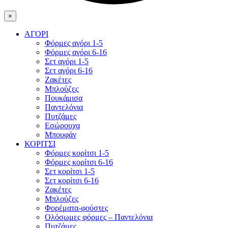
×
ΑΓΟΡΙ
Φόρμες αγόρι 1-5
Φόρμες αγόρι 6-16
Σετ αγόρι 1-5
Σετ αγόρι 6-16
Ζακέτες
Μπλούζες
Πουκάμισα
Παντελόνια
Πυτζάμες
Εσώρουχα
Μπουφάν
ΚΟΡΙΤΣΙ
Φόρμες κορίτσι 1-5
Φόρμες κορίτσι 6-16
Σετ κορίτσι 1-5
Σετ κορίτσι 6-16
Ζακέτες
Μπλούζες
Φορέματα-φούστες
Ολόσωμες φόρμες – Παντελόνια
Πυτζάμες