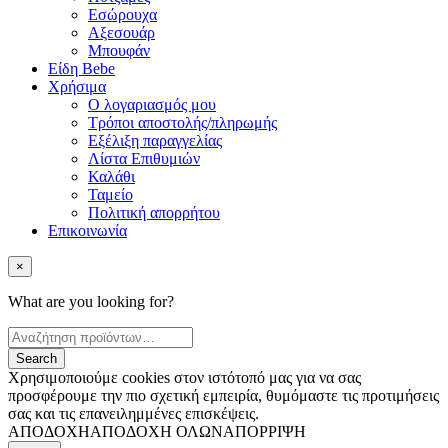
Εσώρουχα
Αξεσουάρ
Μπουφάν
Είδη Bebe
Χρήσιμα
Ο λογαριασμός μου
Τρόποι αποστολής/πληρωμής
Εξέλιξη παραγγελίας
Λίστα Επιθυμιών
Καλάθι
Ταμείο
Πολιτική απορρήτου
Επικοινωνία
×
What are you looking for?
Χρησιμοποιούμε cookies στον ιστότοπό μας για να σας
προσφέρουμε την πιο σχετική εμπειρία, θυμόμαστε τις προτιμήσεις
σας και τις επανειλημμένες επισκέψεις.
ΑΠΟΔΟΧΗ
ΑΠΟΔΟΧΗ ΟΛΩΝ
ΑΠΟΡΡΙΨΗ