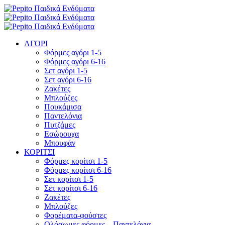
ΑΓΟΡΙ
Φόρμες αγόρι 1-5
Φόρμες αγόρι 6-16
Σετ αγόρι 1-5
Σετ αγόρι 6-16
Ζακέτες
Μπλούζες
Πουκάμισα
Παντελόνια
Πυτζάμες
Εσώρουχα
Μπουφάν
ΚΟΡΙΤΣΙ
Φόρμες κορίτσι 1-5
Φόρμες κορίτσι 6-16
Σετ κορίτσι 1-5
Σετ κορίτσι 6-16
Ζακέτες
Μπλούζες
Φορέματα-φούστες
Ολόσωμες φόρμες – Παντελόνια