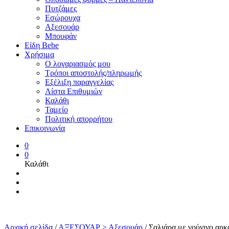
Πυτζάμες
Εσώρουχα
Αξεσουάρ
Μπουφάν
Είδη Bebe
Χρήσιμα
Ο λογαριασμός μου
Τρόποι αποστολής/πληρωμής
Εξέλιξη παραγγελίας
Λίστα Επιθυμιών
Καλάθι
Ταμείο
Πολιτική απορρήτου
Επικοινωνία
0
0
Καλάθι
Αρχική σελίδα
/
ΑΞΕΣΟΥΑΡ > Αξεσουάρ
/
Σαλιάρα με γούνινο αρκ