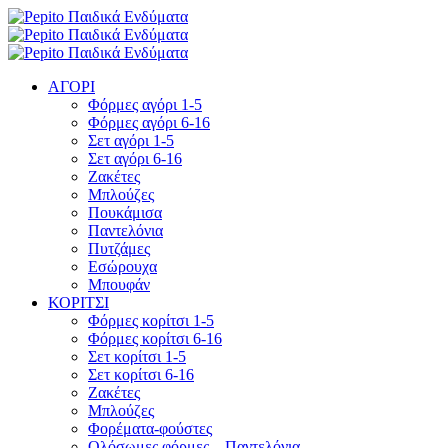
ΑΓΟΡΙ
Φόρμες αγόρι 1-5
Φόρμες αγόρι 6-16
Σετ αγόρι 1-5
Σετ αγόρι 6-16
Ζακέτες
Μπλούζες
Πουκάμισα
Παντελόνια
Πυτζάμες
Εσώρουχα
Μπουφάν
ΚΟΡΙΤΣΙ
Φόρμες κορίτσι 1-5
Φόρμες κορίτσι 6-16
Σετ κορίτσι 1-5
Σετ κορίτσι 6-16
Ζακέτες
Μπλούζες
Φορέματα-φούστες
Ολόσωμες φόρμες – Παντελόνια