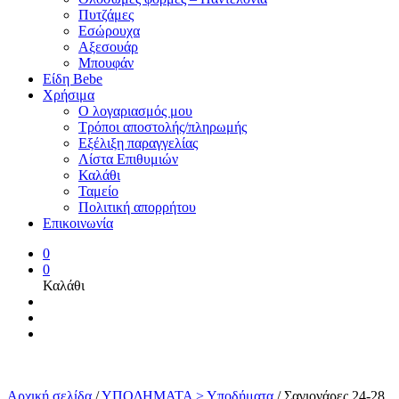
Πυτζάμες
Εσώρουχα
Αξεσουάρ
Μπουφάν
Είδη Bebe
Χρήσιμα
Ο λογαριασμός μου
Τρόποι αποστολής/πληρωμής
Εξέλιξη παραγγελίας
Λίστα Επιθυμιών
Καλάθι
Ταμείο
Πολιτική απορρήτου
Επικοινωνία
0
0
Καλάθι
Αρχική σελίδα
/
ΥΠΟΔΗΜΑΤΑ > Υποδήματα
/
Σαγιονάρες 24-28