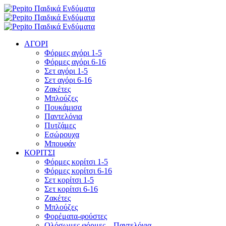
ΑΓΟΡΙ
Φόρμες αγόρι 1-5
Φόρμες αγόρι 6-16
Σετ αγόρι 1-5
Σετ αγόρι 6-16
Ζακέτες
Μπλούζες
Πουκάμισα
Παντελόνια
Πυτζάμες
Εσώρουχα
Μπουφάν
ΚΟΡΙΤΣΙ
Φόρμες κορίτσι 1-5
Φόρμες κορίτσι 6-16
Σετ κορίτσι 1-5
Σετ κορίτσι 6-16
Ζακέτες
Μπλούζες
Φορέματα-φούστες
Ολόσωμες φόρμες – Παντελόνια