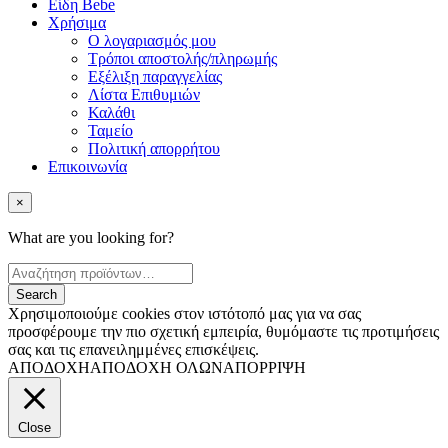
Είδη Bebe
Χρήσιμα
Ο λογαριασμός μου
Τρόποι αποστολής/πληρωμής
Εξέλιξη παραγγελίας
Λίστα Επιθυμιών
Καλάθι
Ταμείο
Πολιτική απορρήτου
Επικοινωνία
×
What are you looking for?
Χρησιμοποιούμε cookies στον ιστότοπό μας για να σας
προσφέρουμε την πιο σχετική εμπειρία, θυμόμαστε τις προτιμήσεις
σας και τις επανειλημμένες επισκέψεις.
ΑΠΟΔΟΧΗ
ΑΠΟΔΟΧΗ ΟΛΩΝ
ΑΠΟΡΡΙΨΗ
Close