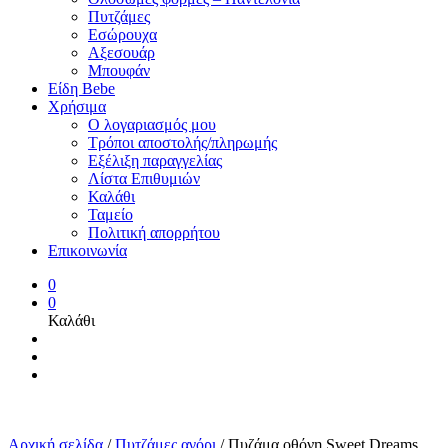
Πυτζάμες
Εσώρουχα
Αξεσουάρ
Μπουφάν
Είδη Bebe
Χρήσιμα
Ο λογαριασμός μου
Τρόποι αποστολής/πληρωμής
Εξέλιξη παραγγελίας
Λίστα Επιθυμιών
Καλάθι
Ταμείο
Πολιτική απορρήτου
Επικοινωνία
0
0
Καλάθι
Αρχική σελίδα
/
Πυτζάμες αγόρι
/
Πυζάμα οθόνη Sweet Dreams