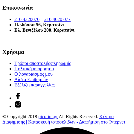
Επικοινωνία
210 4320076
–
210 4620 077
Π. Φύσσα 56, Κερατσίνι
Ελ. Βενιζέλου 200, Κερατσίνι
Χρήσιμα
Τρόποι αποστολής/πληρωμής
Πολιτική απορρήτου
Ο λογαριασμός μου
Λίστα Επιθυμιών
Εξέλιξη παραγγελίας
© Copyright 2018
picprint.gr
All Rights Reserved.
Κέντρο
Διαφήμισης | Κατασκευή ιστοσελίδων - Διαφήμιση στο Ίντερνετ.