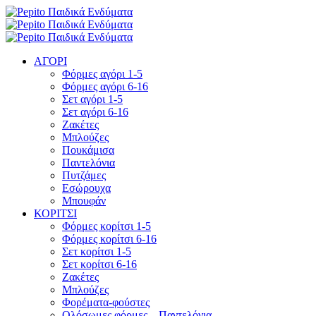
ΑΓΟΡΙ
Φόρμες αγόρι 1-5
Φόρμες αγόρι 6-16
Σετ αγόρι 1-5
Σετ αγόρι 6-16
Ζακέτες
Μπλούζες
Πουκάμισα
Παντελόνια
Πυτζάμες
Εσώρουχα
Μπουφάν
ΚΟΡΙΤΣΙ
Φόρμες κορίτσι 1-5
Φόρμες κορίτσι 6-16
Σετ κορίτσι 1-5
Σετ κορίτσι 6-16
Ζακέτες
Μπλούζες
Φορέματα-φούστες
Ολόσωμες φόρμες – Παντελόνια