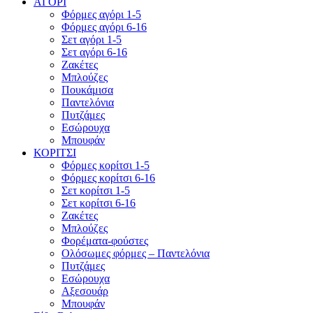
ΑΓΟΡΙ
Φόρμες αγόρι 1-5
Φόρμες αγόρι 6-16
Σετ αγόρι 1-5
Σετ αγόρι 6-16
Ζακέτες
Μπλούζες
Πουκάμισα
Παντελόνια
Πυτζάμες
Εσώρουχα
Μπουφάν
ΚΟΡΙΤΣΙ
Φόρμες κορίτσι 1-5
Φόρμες κορίτσι 6-16
Σετ κορίτσι 1-5
Σετ κορίτσι 6-16
Ζακέτες
Μπλούζες
Φορέματα-φούστες
Ολόσωμες φόρμες – Παντελόνια
Πυτζάμες
Εσώρουχα
Αξεσουάρ
Μπουφάν