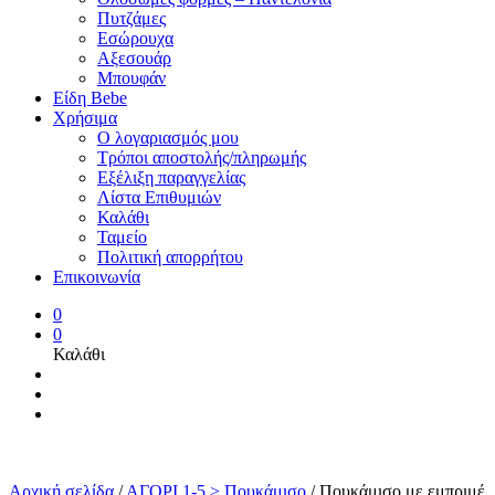
Πυτζάμες
Εσώρουχα
Αξεσουάρ
Μπουφάν
Είδη Bebe
Χρήσιμα
Ο λογαριασμός μου
Τρόποι αποστολής/πληρωμής
Εξέλιξη παραγγελίας
Λίστα Επιθυμιών
Καλάθι
Ταμείο
Πολιτική απορρήτου
Επικοινωνία
0
0
Καλάθι
Αρχική σελίδα
/
ΑΓΟΡΙ 1-5 > Πουκάμισο
/
Πουκάμισο με εμπριμέ