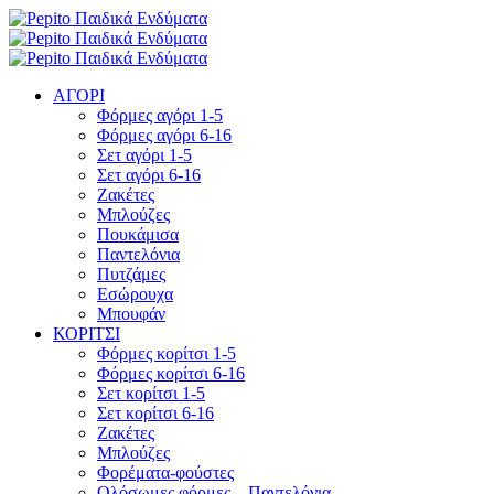
ΑΓΟΡΙ
Φόρμες αγόρι 1-5
Φόρμες αγόρι 6-16
Σετ αγόρι 1-5
Σετ αγόρι 6-16
Ζακέτες
Μπλούζες
Πουκάμισα
Παντελόνια
Πυτζάμες
Εσώρουχα
Μπουφάν
ΚΟΡΙΤΣΙ
Φόρμες κορίτσι 1-5
Φόρμες κορίτσι 6-16
Σετ κορίτσι 1-5
Σετ κορίτσι 6-16
Ζακέτες
Μπλούζες
Φορέματα-φούστες
Ολόσωμες φόρμες – Παντελόνια