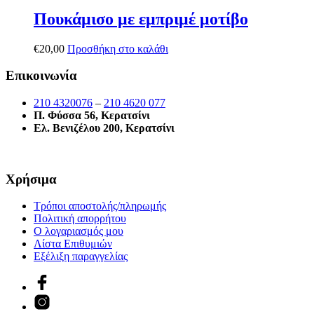
Πουκάμισο με εμπριμέ μοτίβο
€
20,00
Προσθήκη στο καλάθι
Επικοινωνία
210 4320076
–
210 4620 077
Π. Φύσσα 56, Κερατσίνι
Ελ. Βενιζέλου 200, Κερατσίνι
Χρήσιμα
Τρόποι αποστολής/πληρωμής
Πολιτική απορρήτου
Ο λογαριασμός μου
Λίστα Επιθυμιών
Εξέλιξη παραγγελίας