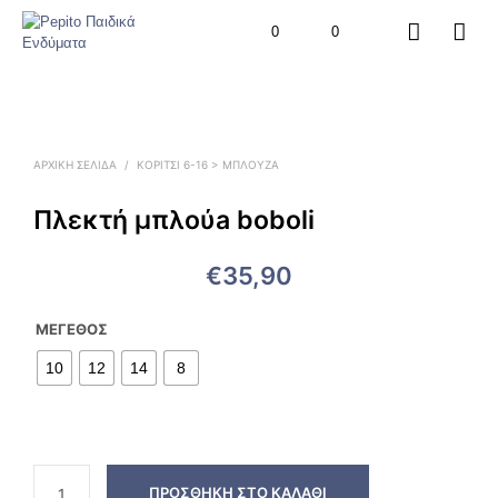
0
0
ΑΡΧΙΚΉ ΣΕΛΊΔΑ
/
ΚΟΡΙΤΣΙ 6-16 > ΜΠΛΟΎΖΑ
Πλεκτή μπλούa boboli
€
35,90
ΜΈΓΕΘΟΣ
10
12
14
8
ΠΡΟΣΘΉΚΗ ΣΤΟ ΚΑΛΆΘΙ