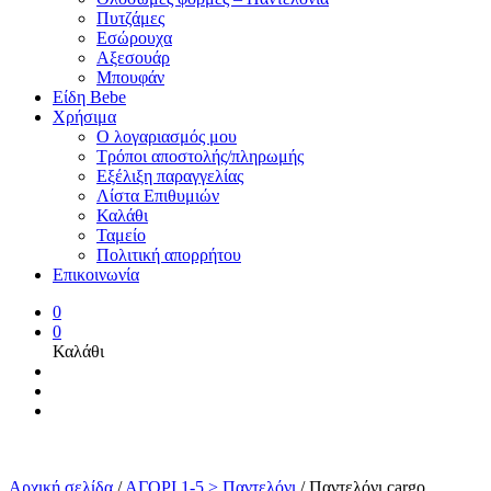
Πυτζάμες
Εσώρουχα
Αξεσουάρ
Μπουφάν
Είδη Bebe
Χρήσιμα
Ο λογαριασμός μου
Τρόποι αποστολής/πληρωμής
Εξέλιξη παραγγελίας
Λίστα Επιθυμιών
Καλάθι
Ταμείο
Πολιτική απορρήτου
Επικοινωνία
0
0
Καλάθι
Αρχική σελίδα
/
ΑΓΟΡΙ 1-5 > Παντελόνι
/
Παντελόνι cargo