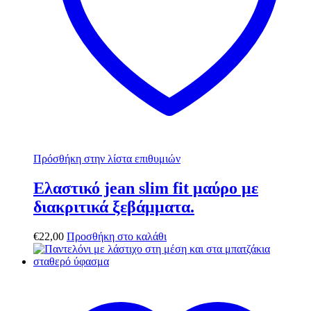
Πρόσθήκη στην λίστα επιθυμιών
Ελαστικό jean slim fit μαύρο με
διακριτικά ξεβάμματα.
€
22,00
Προσθήκη στο καλάθι