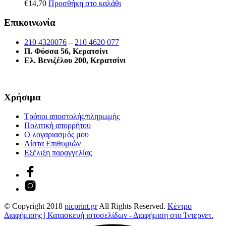
€
14,70
Προσθήκη στο καλάθι
Επικοινωνία
210 4320076
–
210 4620 077
Π. Φύσσα 56, Κερατσίνι
Ελ. Βενιζέλου 200, Κερατσίνι
Χρήσιμα
Τρόποι αποστολής/πληρωμής
Πολιτική απορρήτου
Ο λογαριασμός μου
Λίστα Επιθυμιών
Εξέλιξη παραγγελίας
© Copyright 2018
picprint.gr
All Rights Reserved.
Κέντρο
Διαφήμισης | Κατασκευή ιστοσελίδων - Διαφήμιση στο Ίντερνετ.