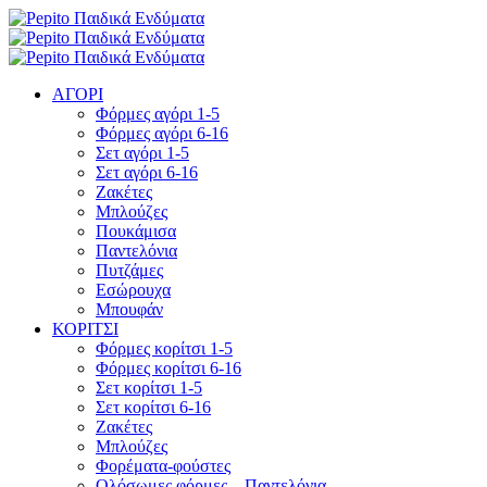
ΑΓΟΡΙ
Φόρμες αγόρι 1-5
Φόρμες αγόρι 6-16
Σετ αγόρι 1-5
Σετ αγόρι 6-16
Ζακέτες
Μπλούζες
Πουκάμισα
Παντελόνια
Πυτζάμες
Εσώρουχα
Μπουφάν
ΚΟΡΙΤΣΙ
Φόρμες κορίτσι 1-5
Φόρμες κορίτσι 6-16
Σετ κορίτσι 1-5
Σετ κορίτσι 6-16
Ζακέτες
Μπλούζες
Φορέματα-φούστες
Ολόσωμες φόρμες – Παντελόνια