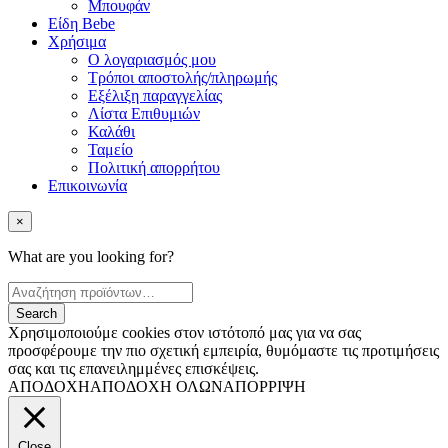
Μπουφάν
Είδη Bebe
Χρήσιμα
Ο λογαριασμός μου
Τρόποι αποστολής/πληρωμής
Εξέλιξη παραγγελίας
Λίστα Επιθυμιών
Καλάθι
Ταμείο
Πολιτική απορρήτου
Επικοινωνία
×
What are you looking for?
Χρησιμοποιούμε cookies στον ιστότοπό μας για να σας
προσφέρουμε την πιο σχετική εμπειρία, θυμόμαστε τις προτιμήσεις
σας και τις επανειλημμένες επισκέψεις.
ΑΠΟΔΟΧΗ
ΑΠΟΔΟΧΗ ΟΛΩΝ
ΑΠΟΡΡΙΨΗ
Close