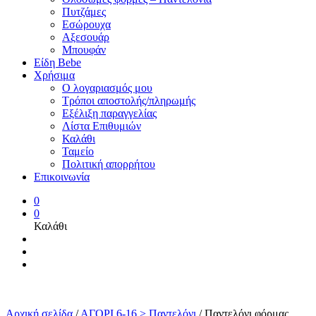
Πυτζάμες
Εσώρουχα
Αξεσουάρ
Μπουφάν
Είδη Bebe
Χρήσιμα
Ο λογαριασμός μου
Τρόποι αποστολής/πληρωμής
Εξέλιξη παραγγελίας
Λίστα Επιθυμιών
Καλάθι
Ταμείο
Πολιτική απορρήτου
Επικοινωνία
0
0
Καλάθι
Αρχική σελίδα
/
ΑΓΟΡΙ 6-16 > Παντελόνι
/
Παντελόνι φόρμας