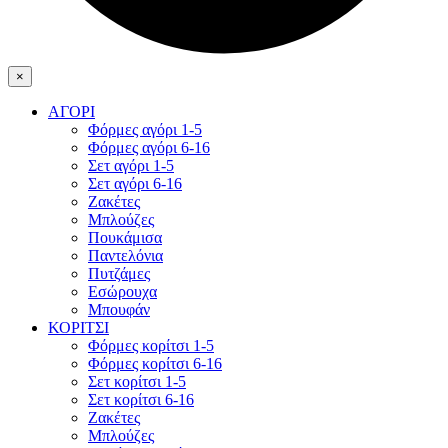
×
ΑΓΟΡΙ
Φόρμες αγόρι 1-5
Φόρμες αγόρι 6-16
Σετ αγόρι 1-5
Σετ αγόρι 6-16
Ζακέτες
Μπλούζες
Πουκάμισα
Παντελόνια
Πυτζάμες
Εσώρουχα
Μπουφάν
ΚΟΡΙΤΣΙ
Φόρμες κορίτσι 1-5
Φόρμες κορίτσι 6-16
Σετ κορίτσι 1-5
Σετ κορίτσι 6-16
Ζακέτες
Μπλούζες