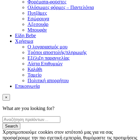
Φορέματα-φούστες
Ολόσωμες φόρμες – Παντελόνια
Πυτζάμες
Εσώρουχα
Αξεσουάρ
Μπουφάν
Είδη Bebe
Χρήσιμα
Ο λογαριασμός μου
Τρόποι αποστολής/πληρωμής
Εξέλιξη παραγγελίας
Λίστα Επιθυμιών
Καλάθι
Ταμείο
Πολιτική απορρήτου
Επικοινωνία
×
What are you looking for?
Χρησιμοποιούμε cookies στον ιστότοπό μας για να σας
προσφέρουμε την πιο σχετική εμπειρία, θυμόμαστε τις προτιμήσεις