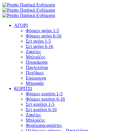
ΑΓΟΡΙ
Φόρμες αγόρι 1-5
Φόρμες αγόρι 6-16
Σετ αγόρι 1-5
Σετ αγόρι 6-16
Ζακέτες
Μπλούζες
Πουκάμισα
Παντελόνια
Πυτζάμες
Εσώρουχα
Μπουφάν
ΚΟΡΙΤΣΙ
Φόρμες κορίτσι 1-5
Φόρμες κορίτσι 6-16
Σετ κορίτσι 1-5
Σετ κορίτσι 6-16
Ζακέτες
Μπλούζες
Φορέματα-φούστες
Ολόσωμες φόρμες – Παντελόνια