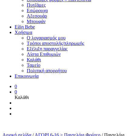
Πυτζάμες
Εσώρουχα
Αξεσουάρ
Μπουφάν
Είδη Bebe
Χρήσιμα
Ο λογαριασμός μου
Τρόποι αποστολής/πληρωμής
Εξέλιξη παραγγελίας
Λίστα Επιθυμιών
Καλάθι
Ταμείο
Πολιτική απορρήτου
Επικοινωνία
0
0
Καλάθι
Αρχική σελίδα
/
ΑΓΟΡΙ 6-16 > Παντελόνι Φούτερ
/
Παντελόνι