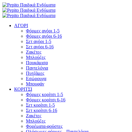
ΑΓΟΡΙ
Φόρμες αγόρι 1-5
Φόρμες αγόρι 6-16
Σετ αγόρι 1-5
Σετ αγόρι 6-16
Ζακέτες
Μπλούζες
Πουκάμισα
Παντελόνια
Πυτζάμες
Εσώρουχα
Μπουφάν
ΚΟΡΙΤΣΙ
Φόρμες κορίτσι 1-5
Φόρμες κορίτσι 6-16
Σετ κορίτσι 1-5
Σετ κορίτσι 6-16
Ζακέτες
Μπλούζες
Φορέματα-φούστες
Ολόσωμες φόρμες – Παντελόνια