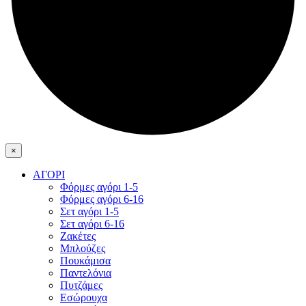
×
ΑΓΟΡΙ
Φόρμες αγόρι 1-5
Φόρμες αγόρι 6-16
Σετ αγόρι 1-5
Σετ αγόρι 6-16
Ζακέτες
Μπλούζες
Πουκάμισα
Παντελόνια
Πυτζάμες
Εσώρουχα