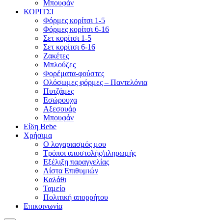
Μπουφάν
ΚΟΡΙΤΣΙ
Φόρμες κορίτσι 1-5
Φόρμες κορίτσι 6-16
Σετ κορίτσι 1-5
Σετ κορίτσι 6-16
Ζακέτες
Μπλούζες
Φορέματα-φούστες
Ολόσωμες φόρμες – Παντελόνια
Πυτζάμες
Εσώρουχα
Αξεσουάρ
Μπουφάν
Είδη Bebe
Χρήσιμα
Ο λογαριασμός μου
Τρόποι αποστολής/πληρωμής
Εξέλιξη παραγγελίας
Λίστα Επιθυμιών
Καλάθι
Ταμείο
Πολιτική απορρήτου
Επικοινωνία