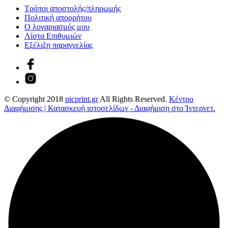
Τρόποι αποστολής/πληρωμής
Πολιτική απορρήτου
Ο λογαριασμός μου
Λίστα Επιθυμιών
Εξέλιξη παραγγελίας
© Copyright 2018
picprint.gr
All Rights Reserved.
Κέντρο
Διαφήμισης | Κατασκευή ιστοσελίδων - Διαφήμιση στο Ίντερνετ.