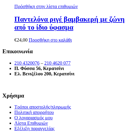
Πρόσθήκη στην λίστα επιθυμιών
Παντελόνα ριγέ βαμβακερή με ζώνη
από το ίδιο ύφασμα
€
24,00
Προσθήκη στο καλάθι
Επικοινωνία
210 4320076
–
210 4620 077
Π. Φύσσα 56, Κερατσίνι
Ελ. Βενιζέλου 200, Κερατσίνι
Χρήσιμα
Τρόποι αποστολής/πληρωμής
Πολιτική απορρήτου
Ο λογαριασμός μου
Λίστα Επιθυμιών
Εξέλιξη παραγγελίας