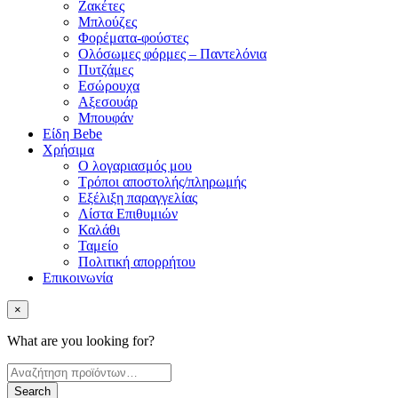
Ζακέτες
Μπλούζες
Φορέματα-φούστες
Ολόσωμες φόρμες – Παντελόνια
Πυτζάμες
Εσώρουχα
Αξεσουάρ
Μπουφάν
Είδη Bebe
Χρήσιμα
Ο λογαριασμός μου
Τρόποι αποστολής/πληρωμής
Εξέλιξη παραγγελίας
Λίστα Επιθυμιών
Καλάθι
Ταμείο
Πολιτική απορρήτου
Επικοινωνία
×
What are you looking for?