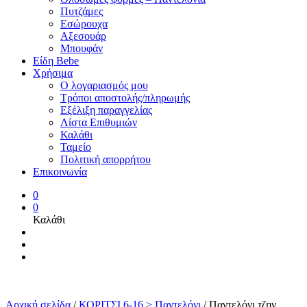
Πυτζάμες
Εσώρουχα
Αξεσουάρ
Μπουφάν
Είδη Bebe
Χρήσιμα
Ο λογαριασμός μου
Τρόποι αποστολής/πληρωμής
Εξέλιξη παραγγελίας
Λίστα Επιθυμιών
Καλάθι
Ταμείο
Πολιτική απορρήτου
Επικοινωνία
0
0
Καλάθι
Αρχική σελίδα
/
ΚΟΡΙΤΣΙ 6-16 > Παντελόνι
/
Παντελόνι τζην