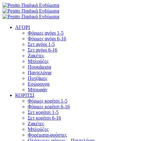
ΑΓΟΡΙ
Φόρμες αγόρι 1-5
Φόρμες αγόρι 6-16
Σετ αγόρι 1-5
Σετ αγόρι 6-16
Ζακέτες
Μπλούζες
Πουκάμισα
Παντελόνια
Πυτζάμες
Εσώρουχα
Μπουφάν
ΚΟΡΙΤΣΙ
Φόρμες κορίτσι 1-5
Φόρμες κορίτσι 6-16
Σετ κορίτσι 1-5
Σετ κορίτσι 6-16
Ζακέτες
Μπλούζες
Φορέματα-φούστες
Ολόσωμες φόρμες – Παντελόνια