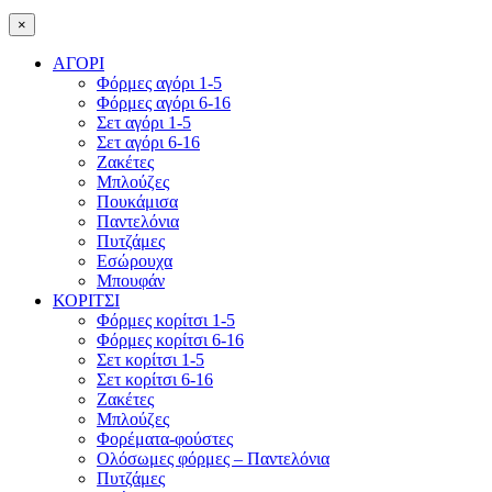
×
ΑΓΟΡΙ
Φόρμες αγόρι 1-5
Φόρμες αγόρι 6-16
Σετ αγόρι 1-5
Σετ αγόρι 6-16
Ζακέτες
Μπλούζες
Πουκάμισα
Παντελόνια
Πυτζάμες
Εσώρουχα
Μπουφάν
ΚΟΡΙΤΣΙ
Φόρμες κορίτσι 1-5
Φόρμες κορίτσι 6-16
Σετ κορίτσι 1-5
Σετ κορίτσι 6-16
Ζακέτες
Μπλούζες
Φορέματα-φούστες
Ολόσωμες φόρμες – Παντελόνια
Πυτζάμες