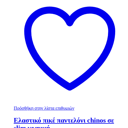
Πρόσθήκη στην λίστα επιθυμιών
Ελαστικό πικέ παντελόνι chinos σε
slim γραμμή