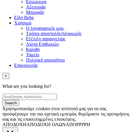
Εσώρουχα
Αξεσουάρ
Μπουφάν
Είδη Bebe
Χρήσιμα
Ο λογαριασμός μου
Τρόποι αποστολής/πληρωμής
Εξέλιξη παραγγελίας
Λίστα Επιθυμιών
Καλάθι
Ταμείο
Πολιτική απορρήτου
Επικοινωνία
×
What are you looking for?
Χρησιμοποιούμε cookies στον ιστότοπό μας για να σας
προσφέρουμε την πιο σχετική εμπειρία, θυμόμαστε τις προτιμήσεις
σας και τις επανειλημμένες επισκέψεις.
ΑΠΟΔΟΧΗ
ΑΠΟΔΟΧΗ ΟΛΩΝ
ΑΠΟΡΡΙΨΗ