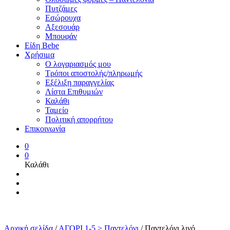
Πυτζάμες
Εσώρουχα
Αξεσουάρ
Μπουφάν
Είδη Bebe
Χρήσιμα
Ο λογαριασμός μου
Τρόποι αποστολής/πληρωμής
Εξέλιξη παραγγελίας
Λίστα Επιθυμιών
Καλάθι
Ταμείο
Πολιτική απορρήτου
Επικοινωνία
0
0
Καλάθι
Αρχική σελίδα
/
ΑΓΟΡΙ 1-5 > Παντελόνι
/
Παντελόνι λινό