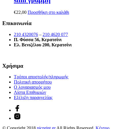
€
22,00
Προσθήκη στο καλάθι
Επικοινωνία
210 4320076
–
210 4620 077
Π. Φύσσα 56, Κερατσίνι
Ελ. Βενιζέλου 200, Κερατσίνι
Χρήσιμα
Τρόποι αποστολής/πληρωμής
Πολιτική απορρήτου
Ο λογαριασμός μου
Λίστα Επιθυμιών
Εξέλιξη παραγγελίας
© Copyright 2018
picprint.gr
All Rights Reserved.
Κέντρο