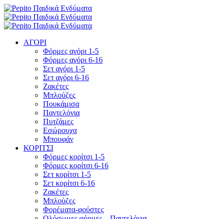
ΑΓΟΡΙ
Φόρμες αγόρι 1-5
Φόρμες αγόρι 6-16
Σετ αγόρι 1-5
Σετ αγόρι 6-16
Ζακέτες
Μπλούζες
Πουκάμισα
Παντελόνια
Πυτζάμες
Εσώρουχα
Μπουφάν
ΚΟΡΙΤΣΙ
Φόρμες κορίτσι 1-5
Φόρμες κορίτσι 6-16
Σετ κορίτσι 1-5
Σετ κορίτσι 6-16
Ζακέτες
Μπλούζες
Φορέματα-φούστες
Ολόσωμες φόρμες – Παντελόνια