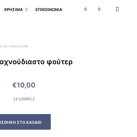
ΧΡΉΣΙΜΑ
ΕΠΙΚΟΙΝΩΝΊΑ
0
0
 6-16 > ΠΑΝΤΕΛΌΝΙ
 αχνούδιαστο φούτερ
ό
€
10,00
13-120065-2
ΟΣΘΉΚΗ ΣΤΟ ΚΑΛΆΘΙ