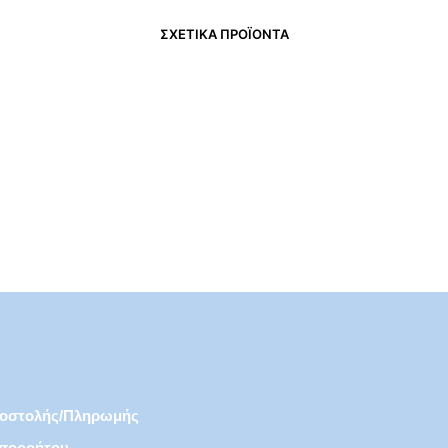
ΣΧΕΤΙΚΆ ΠΡΟΪΌΝΤΑ
€
25,00
€
26,50
ποστολής/πληρωμής
Απορρήτου