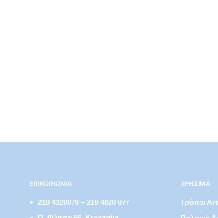
€
18,00
ΕΠΙΚΟΙΝΩΝΊΑ
ΧΡΉΣΙΜΑ
210 4320076
–
210 4620 077
Τρόποι Α
Π. Φύσσα 56, Κερατσίνι
Πολιτική 