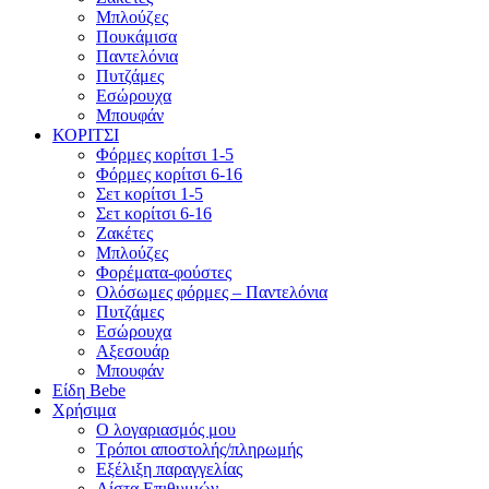
Μπλούζες
Πουκάμισα
Παντελόνια
Πυτζάμες
Εσώρουχα
Μπουφάν
ΚΟΡΙΤΣΙ
Φόρμες κορίτσι 1-5
Φόρμες κορίτσι 6-16
Σετ κορίτσι 1-5
Σετ κορίτσι 6-16
Ζακέτες
Μπλούζες
Φορέματα-φούστες
Ολόσωμες φόρμες – Παντελόνια
Πυτζάμες
Εσώρουχα
Αξεσουάρ
Μπουφάν
Είδη Bebe
Χρήσιμα
Ο λογαριασμός μου
Τρόποι αποστολής/πληρωμής
Εξέλιξη παραγγελίας
Λίστα Επιθυμιών