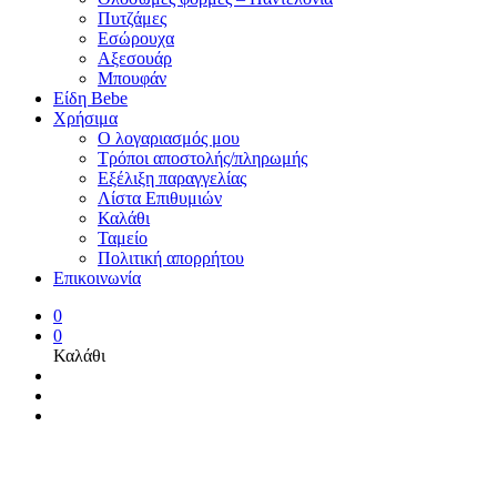
Πυτζάμες
Εσώρουχα
Αξεσουάρ
Μπουφάν
Είδη Bebe
Χρήσιμα
Ο λογαριασμός μου
Τρόποι αποστολής/πληρωμής
Εξέλιξη παραγγελίας
Λίστα Επιθυμιών
Καλάθι
Ταμείο
Πολιτική απορρήτου
Επικοινωνία
0
0
Καλάθι