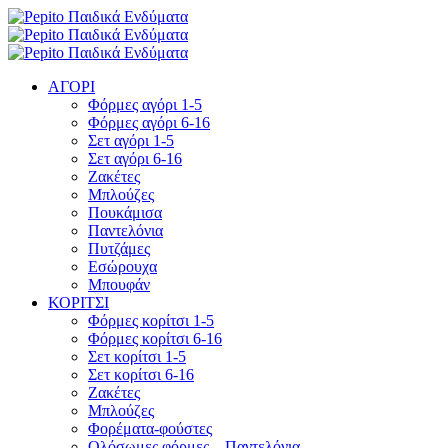
ΑΓΟΡΙ
Φόρμες αγόρι 1-5
Φόρμες αγόρι 6-16
Σετ αγόρι 1-5
Σετ αγόρι 6-16
Ζακέτες
Μπλούζες
Πουκάμισα
Παντελόνια
Πυτζάμες
Εσώρουχα
Μπουφάν
ΚΟΡΙΤΣΙ
Φόρμες κορίτσι 1-5
Φόρμες κορίτσι 6-16
Σετ κορίτσι 1-5
Σετ κορίτσι 6-16
Ζακέτες
Μπλούζες
Φορέματα-φούστες
Ολόσωμες φόρμες – Παντελόνια