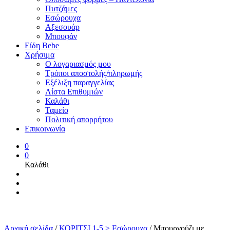
Πυτζάμες
Εσώρουχα
Αξεσουάρ
Μπουφάν
Είδη Bebe
Χρήσιμα
Ο λογαριασμός μου
Τρόποι αποστολής/πληρωμής
Εξέλιξη παραγγελίας
Λίστα Επιθυμιών
Καλάθι
Ταμείο
Πολιτική απορρήτου
Επικοινωνία
0
0
Καλάθι
Αρχική σελίδα
/
ΚΟΡΙΤΣΙ 1-5 > Εσώρουχα
/
Μπουρνούζι με