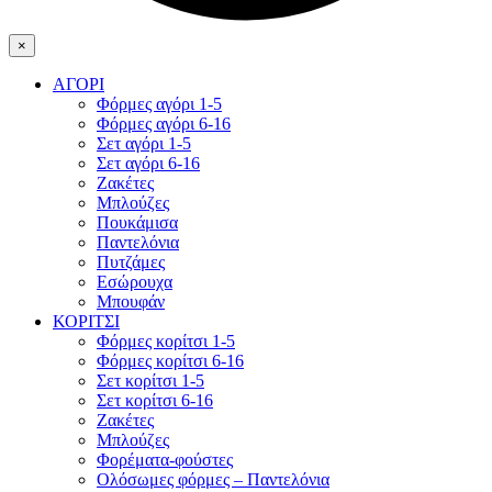
×
ΑΓΟΡΙ
Φόρμες αγόρι 1-5
Φόρμες αγόρι 6-16
Σετ αγόρι 1-5
Σετ αγόρι 6-16
Ζακέτες
Μπλούζες
Πουκάμισα
Παντελόνια
Πυτζάμες
Εσώρουχα
Μπουφάν
ΚΟΡΙΤΣΙ
Φόρμες κορίτσι 1-5
Φόρμες κορίτσι 6-16
Σετ κορίτσι 1-5
Σετ κορίτσι 6-16
Ζακέτες
Μπλούζες
Φορέματα-φούστες
Ολόσωμες φόρμες – Παντελόνια