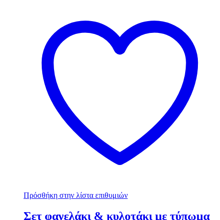
Πρόσθήκη στην λίστα επιθυμιών
Σετ φανελάκι & κυλοτάκι με τύπωμα