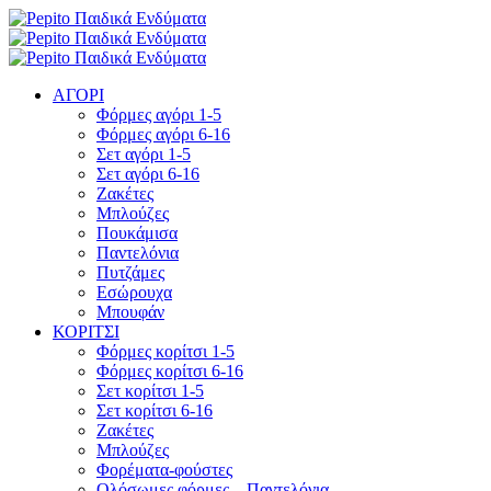
ΑΓΟΡΙ
Φόρμες αγόρι 1-5
Φόρμες αγόρι 6-16
Σετ αγόρι 1-5
Σετ αγόρι 6-16
Ζακέτες
Μπλούζες
Πουκάμισα
Παντελόνια
Πυτζάμες
Εσώρουχα
Μπουφάν
ΚΟΡΙΤΣΙ
Φόρμες κορίτσι 1-5
Φόρμες κορίτσι 6-16
Σετ κορίτσι 1-5
Σετ κορίτσι 6-16
Ζακέτες
Μπλούζες
Φορέματα-φούστες
Ολόσωμες φόρμες – Παντελόνια