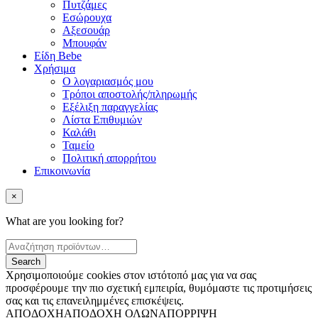
Πυτζάμες
Εσώρουχα
Αξεσουάρ
Μπουφάν
Είδη Bebe
Χρήσιμα
Ο λογαριασμός μου
Τρόποι αποστολής/πληρωμής
Εξέλιξη παραγγελίας
Λίστα Επιθυμιών
Καλάθι
Ταμείο
Πολιτική απορρήτου
Επικοινωνία
×
What are you looking for?
Χρησιμοποιούμε cookies στον ιστότοπό μας για να σας
προσφέρουμε την πιο σχετική εμπειρία, θυμόμαστε τις προτιμήσεις
σας και τις επανειλημμένες επισκέψεις.
ΑΠΟΔΟΧΗ
ΑΠΟΔΟΧΗ ΟΛΩΝ
ΑΠΟΡΡΙΨΗ