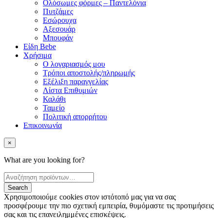
Ολόσωμες φόρμες – Παντελόνια
Πυτζάμες
Εσώρουχα
Αξεσουάρ
Μπουφάν
Είδη Bebe
Χρήσιμα
Ο λογαριασμός μου
Τρόποι αποστολής/πληρωμής
Εξέλιξη παραγγελίας
Λίστα Επιθυμιών
Καλάθι
Ταμείο
Πολιτική απορρήτου
Επικοινωνία
×
What are you looking for?
Χρησιμοποιούμε cookies στον ιστότοπό μας για να σας
προσφέρουμε την πιο σχετική εμπειρία, θυμόμαστε τις προτιμήσεις
σας και τις επανειλημμένες επισκέψεις.