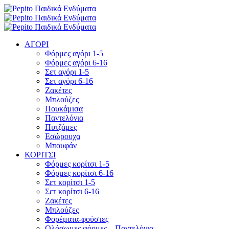
ΑΓΟΡΙ
Φόρμες αγόρι 1-5
Φόρμες αγόρι 6-16
Σετ αγόρι 1-5
Σετ αγόρι 6-16
Ζακέτες
Μπλούζες
Πουκάμισα
Παντελόνια
Πυτζάμες
Εσώρουχα
Μπουφάν
ΚΟΡΙΤΣΙ
Φόρμες κορίτσι 1-5
Φόρμες κορίτσι 6-16
Σετ κορίτσι 1-5
Σετ κορίτσι 6-16
Ζακέτες
Μπλούζες
Φορέματα-φούστες
Ολόσωμες φόρμες – Παντελόνια