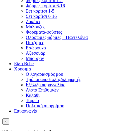
Φόρμες κορίτσι 1-5
Φόρμες κορίτσι 6-16
Σετ κορίτσι 1-5
Σετ κορίτσι 6-16
Ζακέτες
Μπλούζες
Φορέματα-φούστες
Ολόσωμες φόρμες – Παντελόνια
Πυτζάμες
Εσώρουχα
Αξεσουάρ
Μπουφάν
Είδη Bebe
Χρήσιμα
Ο λογαριασμός μου
Τρόποι αποστολής/πληρωμής
Εξέλιξη παραγγελίας
Λίστα Επιθυμιών
Καλάθι
Ταμείο
Πολιτική απορρήτου
Επικοινωνία
×