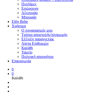
Πυτζάμες
Εσώρουχα
Αξεσουάρ
Μπουφάν
Είδη Bebe
Χρήσιμα
Ο λογαριασμός μου
Τρόποι αποστολής/πληρωμής
Εξέλιξη παραγγελίας
Λίστα Επιθυμιών
Καλάθι
Ταμείο
Πολιτική απορρήτου
Επικοινωνία
0
0
Καλάθι