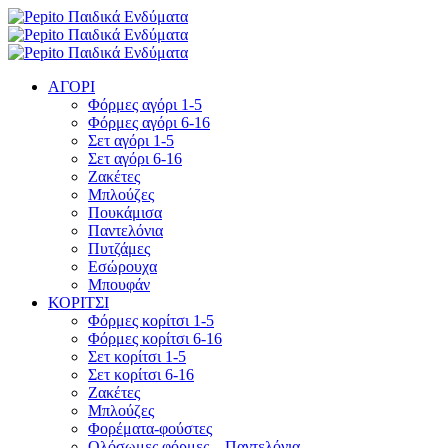
ΑΓΟΡΙ
Φόρμες αγόρι 1-5
Φόρμες αγόρι 6-16
Σετ αγόρι 1-5
Σετ αγόρι 6-16
Ζακέτες
Μπλούζες
Πουκάμισα
Παντελόνια
Πυτζάμες
Εσώρουχα
Μπουφάν
ΚΟΡΙΤΣΙ
Φόρμες κορίτσι 1-5
Φόρμες κορίτσι 6-16
Σετ κορίτσι 1-5
Σετ κορίτσι 6-16
Ζακέτες
Μπλούζες
Φορέματα-φούστες
Ολόσωμες φόρμες – Παντελόνια