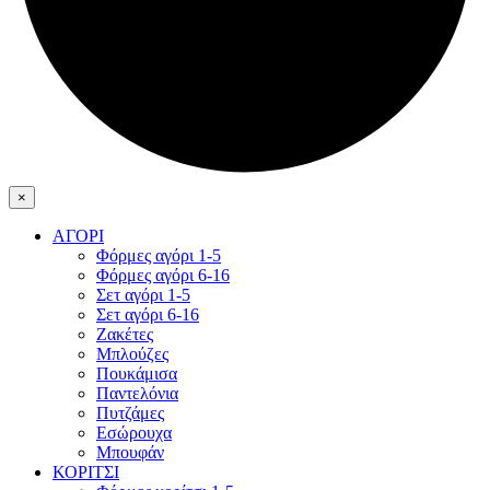
×
ΑΓΟΡΙ
Φόρμες αγόρι 1-5
Φόρμες αγόρι 6-16
Σετ αγόρι 1-5
Σετ αγόρι 6-16
Ζακέτες
Μπλούζες
Πουκάμισα
Παντελόνια
Πυτζάμες
Εσώρουχα
Μπουφάν
ΚΟΡΙΤΣΙ