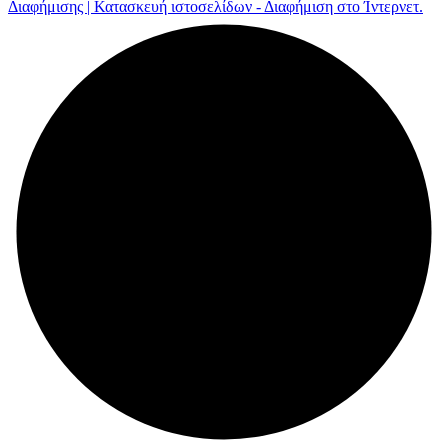
Διαφήμισης | Κατασκευή ιστοσελίδων - Διαφήμιση στο Ίντερνετ.