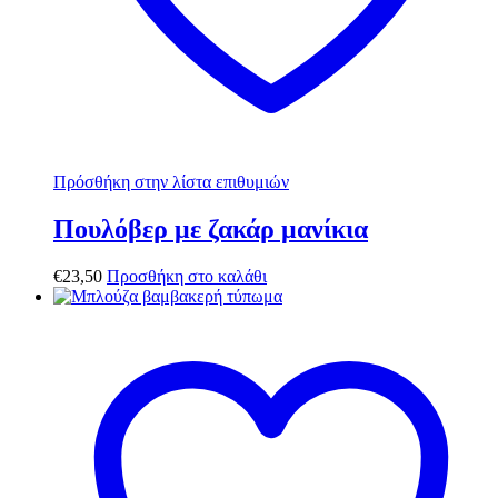
Πρόσθήκη στην λίστα επιθυμιών
Πουλόβερ με ζακάρ μανίκια
€
23,50
Προσθήκη στο καλάθι