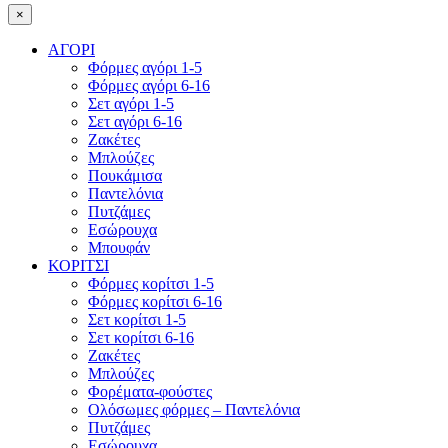
×
ΑΓΟΡΙ
Φόρμες αγόρι 1-5
Φόρμες αγόρι 6-16
Σετ αγόρι 1-5
Σετ αγόρι 6-16
Ζακέτες
Μπλούζες
Πουκάμισα
Παντελόνια
Πυτζάμες
Εσώρουχα
Μπουφάν
ΚΟΡΙΤΣΙ
Φόρμες κορίτσι 1-5
Φόρμες κορίτσι 6-16
Σετ κορίτσι 1-5
Σετ κορίτσι 6-16
Ζακέτες
Μπλούζες
Φορέματα-φούστες
Ολόσωμες φόρμες – Παντελόνια
Πυτζάμες
Εσώρουχα