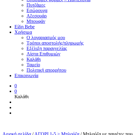
Πυτζάμες
Εσώρουχα
Αξεσουάρ
Μπουφάν
Είδη Bebe
Χρήσιμα
Ο λογαριασμός μου
Τρόποι αποστολής/πληρωμής
Εξέλιξη παραγγελίας
Λίστα Επιθυμιών
Καλάθι
Ταμείο
Πολιτική απορρήτου
Επικοινωνία
0
0
Καλάθι
Αρχική σελίδα
/
ΑΓΟΡΙ 1-5 > Μπλούζα
/
Μπλούζα με παγιέτες που