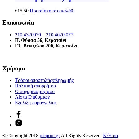
€
15,50
Προσθήκη στο καλάθι
Επικοινωνία
210 4320076
–
210 4620 077
Π. Φύσσα 56, Κερατσίνι
Ελ. Βενιζέλου 200, Κερατσίνι
Χρήσιμα
Τρόποι αποστολής/πληρωμής
Πολιτική απορρήτου
Ο λογαριασμός μου
Λίστα Επιθυμιών
Εξέλιξη παραγγελίας
© Copyright 2018
picprint.gr
All Rights Reserved.
Κέντρο