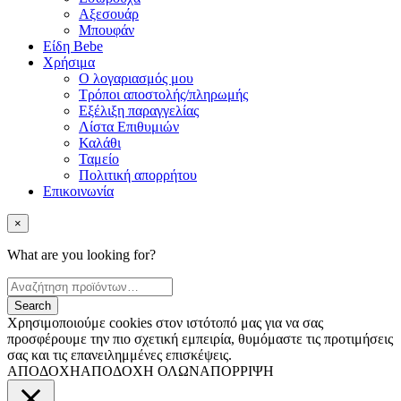
Αξεσουάρ
Μπουφάν
Είδη Bebe
Χρήσιμα
Ο λογαριασμός μου
Τρόποι αποστολής/πληρωμής
Εξέλιξη παραγγελίας
Λίστα Επιθυμιών
Καλάθι
Ταμείο
Πολιτική απορρήτου
Επικοινωνία
×
What are you looking for?
Χρησιμοποιούμε cookies στον ιστότοπό μας για να σας
προσφέρουμε την πιο σχετική εμπειρία, θυμόμαστε τις προτιμήσεις
σας και τις επανειλημμένες επισκέψεις.
ΑΠΟΔΟΧΗ
ΑΠΟΔΟΧΗ ΟΛΩΝ
ΑΠΟΡΡΙΨΗ