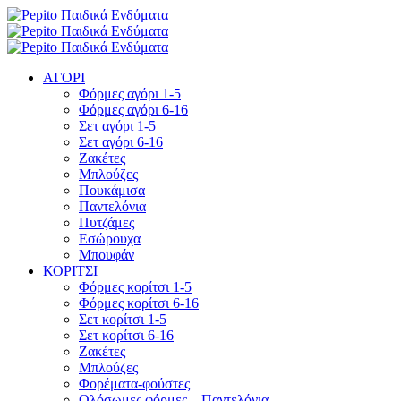
ΑΓΟΡΙ
Φόρμες αγόρι 1-5
Φόρμες αγόρι 6-16
Σετ αγόρι 1-5
Σετ αγόρι 6-16
Ζακέτες
Μπλούζες
Πουκάμισα
Παντελόνια
Πυτζάμες
Εσώρουχα
Μπουφάν
ΚΟΡΙΤΣΙ
Φόρμες κορίτσι 1-5
Φόρμες κορίτσι 6-16
Σετ κορίτσι 1-5
Σετ κορίτσι 6-16
Ζακέτες
Μπλούζες
Φορέματα-φούστες
Ολόσωμες φόρμες – Παντελόνια