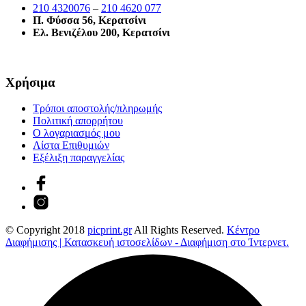
210 4320076
–
210 4620 077
Π. Φύσσα 56, Κερατσίνι
Ελ. Βενιζέλου 200, Κερατσίνι
Χρήσιμα
Τρόποι αποστολής/πληρωμής
Πολιτική απορρήτου
Ο λογαριασμός μου
Λίστα Επιθυμιών
Εξέλιξη παραγγελίας
© Copyright 2018
picprint.gr
All Rights Reserved.
Κέντρο
Διαφήμισης | Κατασκευή ιστοσελίδων - Διαφήμιση στο Ίντερνετ.