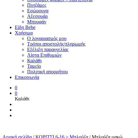
Πυτζάμες
Εσώρουχα
Αξεσουάρ
Μπουφάν
Είδη Bebe
Χρήσιμα
Ο λογαριασμός μου
Τρόποι αποστολής/πληρωμής
Εξέλιξη παραγγελίας
Λίστα Επιθυμιών
Καλάθι
Ταμείο
Πολιτική απορρήτου
Επικοινωνία
0
0
Καλάθι
Αρχική σελίδα
/
ΚΟΡΙΤΣΙ 6-16 > Μπλούζα
/
Μπλούζα μακώ