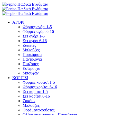
ΑΓΟΡΙ
Φόρμες αγόρι 1-5
Φόρμες αγόρι 6-16
Σετ αγόρι 1-5
Σετ αγόρι 6-16
Ζακέτες
Μπλούζες
Πουκάμισα
Παντελόνια
Πυτζάμες
Εσώρουχα
Μπουφάν
ΚΟΡΙΤΣΙ
Φόρμες κορίτσι 1-5
Φόρμες κορίτσι 6-16
Σετ κορίτσι 1-5
Σετ κορίτσι 6-16
Ζακέτες
Μπλούζες
Φορέματα-φούστες
Ολόσωμες φόρμες – Παντελόνια