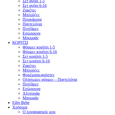
Σετ αγόρι 1-5
Σετ αγόρι 6-16
Ζακέτες
Μπλούζες
Πουκάμισα
Παντελόνια
Πυτζάμες
Εσώρουχα
Μπουφάν
ΚΟΡΙΤΣΙ
Φόρμες κορίτσι 1-5
Φόρμες κορίτσι 6-16
Σετ κορίτσι 1-5
Σετ κορίτσι 6-16
Ζακέτες
Μπλούζες
Φορέματα-φούστες
Ολόσωμες φόρμες – Παντελόνια
Πυτζάμες
Εσώρουχα
Αξεσουάρ
Μπουφάν
Είδη Bebe
Χρήσιμα
Ο λογαριασμός μου