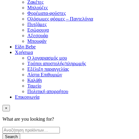
Ζακέτες
Μπλούζες
Φορέματα-φούστες
Ολόσωμες φόρμες – Παντελόνια
Πυτζάμες
Εσώρουχα
Αξεσουάρ
Μπουφάν
Είδη Bebe
Χρήσιμα
Ο λογαριασμός μου
Τρόποι αποστολής/πληρωμής
Εξέλιξη παραγγελίας
Λίστα Επιθυμιών
Καλάθι
Ταμείο
Πολιτική απορρήτου
Επικοινωνία
×
What are you looking for?