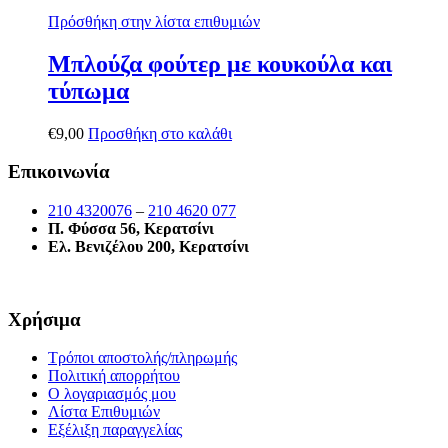
Πρόσθήκη στην λίστα επιθυμιών
Μπλούζα φούτερ με κουκούλα και
τύπωμα
€
9,00
Προσθήκη στο καλάθι
Επικοινωνία
210 4320076
–
210 4620 077
Π. Φύσσα 56, Κερατσίνι
Ελ. Βενιζέλου 200, Κερατσίνι
Χρήσιμα
Τρόποι αποστολής/πληρωμής
Πολιτική απορρήτου
Ο λογαριασμός μου
Λίστα Επιθυμιών
Εξέλιξη παραγγελίας