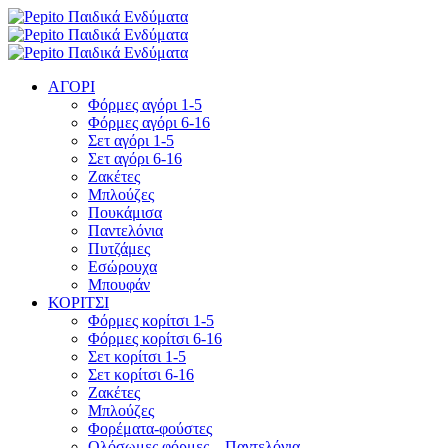
ΑΓΟΡΙ
Φόρμες αγόρι 1-5
Φόρμες αγόρι 6-16
Σετ αγόρι 1-5
Σετ αγόρι 6-16
Ζακέτες
Μπλούζες
Πουκάμισα
Παντελόνια
Πυτζάμες
Εσώρουχα
Μπουφάν
ΚΟΡΙΤΣΙ
Φόρμες κορίτσι 1-5
Φόρμες κορίτσι 6-16
Σετ κορίτσι 1-5
Σετ κορίτσι 6-16
Ζακέτες
Μπλούζες
Φορέματα-φούστες
Ολόσωμες φόρμες – Παντελόνια