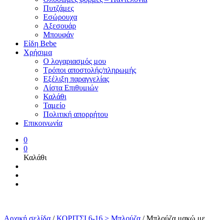
Πυτζάμες
Εσώρουχα
Αξεσουάρ
Μπουφάν
Είδη Bebe
Χρήσιμα
Ο λογαριασμός μου
Τρόποι αποστολής/πληρωμής
Εξέλιξη παραγγελίας
Λίστα Επιθυμιών
Καλάθι
Ταμείο
Πολιτική απορρήτου
Επικοινωνία
0
0
Καλάθι
Αρχική σελίδα
/
ΚΟΡΙΤΣΙ 6-16 > Μπλούζα
/
Μπλούζα μακώ με