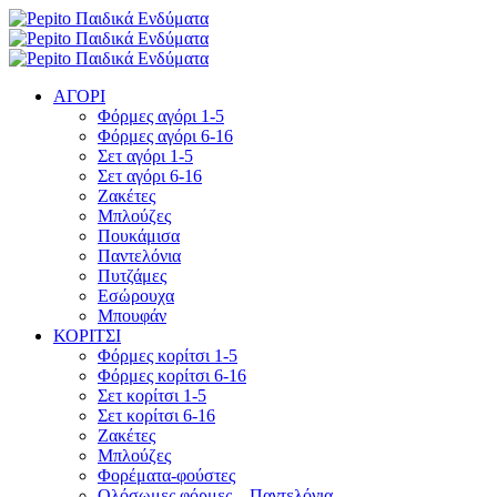
ΑΓΟΡΙ
Φόρμες αγόρι 1-5
Φόρμες αγόρι 6-16
Σετ αγόρι 1-5
Σετ αγόρι 6-16
Ζακέτες
Μπλούζες
Πουκάμισα
Παντελόνια
Πυτζάμες
Εσώρουχα
Μπουφάν
ΚΟΡΙΤΣΙ
Φόρμες κορίτσι 1-5
Φόρμες κορίτσι 6-16
Σετ κορίτσι 1-5
Σετ κορίτσι 6-16
Ζακέτες
Μπλούζες
Φορέματα-φούστες
Ολόσωμες φόρμες – Παντελόνια