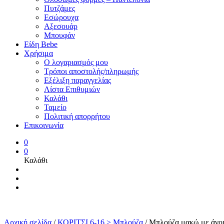
Πυτζάμες
Εσώρουχα
Αξεσουάρ
Μπουφάν
Είδη Bebe
Χρήσιμα
Ο λογαριασμός μου
Τρόποι αποστολής/πληρωμής
Εξέλιξη παραγγελίας
Λίστα Επιθυμιών
Καλάθι
Ταμείο
Πολιτική απορρήτου
Επικοινωνία
0
0
Καλάθι
Αρχική σελίδα
/
ΚΟΡΙΤΣΙ 6-16 > Μπλούζα
/
Μπλούζα μακώ με άνοι