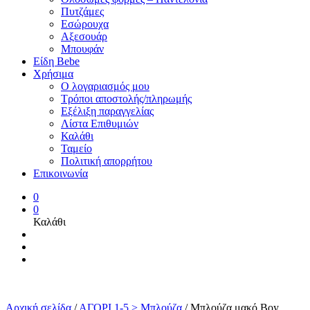
Πυτζάμες
Εσώρουχα
Αξεσουάρ
Μπουφάν
Είδη Bebe
Χρήσιμα
Ο λογαριασμός μου
Τρόποι αποστολής/πληρωμής
Εξέλιξη παραγγελίας
Λίστα Επιθυμιών
Καλάθι
Ταμείο
Πολιτική απορρήτου
Επικοινωνία
0
0
Καλάθι
Αρχική σελίδα
/
ΑΓΟΡΙ 1-5 > Μπλούζα
/
Μπλούζα μακό Boy