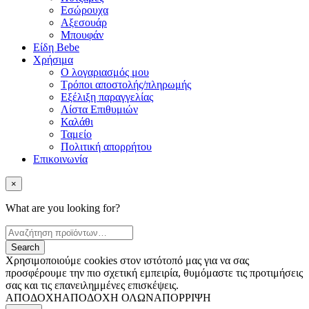
Εσώρουχα
Αξεσουάρ
Μπουφάν
Είδη Bebe
Χρήσιμα
Ο λογαριασμός μου
Τρόποι αποστολής/πληρωμής
Εξέλιξη παραγγελίας
Λίστα Επιθυμιών
Καλάθι
Ταμείο
Πολιτική απορρήτου
Επικοινωνία
×
What are you looking for?
Χρησιμοποιούμε cookies στον ιστότοπό μας για να σας
προσφέρουμε την πιο σχετική εμπειρία, θυμόμαστε τις προτιμήσεις
σας και τις επανειλημμένες επισκέψεις.
ΑΠΟΔΟΧΗ
ΑΠΟΔΟΧΗ ΟΛΩΝ
ΑΠΟΡΡΙΨΗ