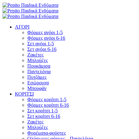
ΑΓΟΡΙ
Φόρμες αγόρι 1-5
Φόρμες αγόρι 6-16
Σετ αγόρι 1-5
Σετ αγόρι 6-16
Ζακέτες
Μπλούζες
Πουκάμισα
Παντελόνια
Πυτζάμες
Εσώρουχα
Μπουφάν
ΚΟΡΙΤΣΙ
Φόρμες κορίτσι 1-5
Φόρμες κορίτσι 6-16
Σετ κορίτσι 1-5
Σετ κορίτσι 6-16
Ζακέτες
Μπλούζες
Φορέματα-φούστες
Ολόσωμες φόρμες – Παντελόνια