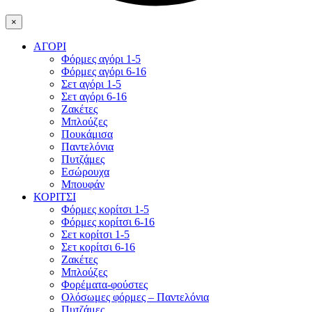
×
ΑΓΟΡΙ
Φόρμες αγόρι 1-5
Φόρμες αγόρι 6-16
Σετ αγόρι 1-5
Σετ αγόρι 6-16
Ζακέτες
Μπλούζες
Πουκάμισα
Παντελόνια
Πυτζάμες
Εσώρουχα
Μπουφάν
ΚΟΡΙΤΣΙ
Φόρμες κορίτσι 1-5
Φόρμες κορίτσι 6-16
Σετ κορίτσι 1-5
Σετ κορίτσι 6-16
Ζακέτες
Μπλούζες
Φορέματα-φούστες
Ολόσωμες φόρμες – Παντελόνια
Πυτζάμες