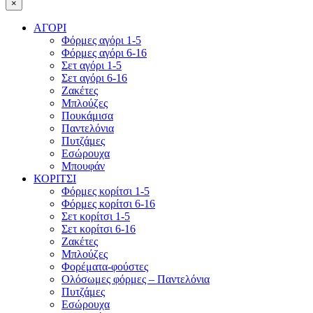
×
ΑΓΟΡΙ
Φόρμες αγόρι 1-5
Φόρμες αγόρι 6-16
Σετ αγόρι 1-5
Σετ αγόρι 6-16
Ζακέτες
Μπλούζες
Πουκάμισα
Παντελόνια
Πυτζάμες
Εσώρουχα
Μπουφάν
ΚΟΡΙΤΣΙ
Φόρμες κορίτσι 1-5
Φόρμες κορίτσι 6-16
Σετ κορίτσι 1-5
Σετ κορίτσι 6-16
Ζακέτες
Μπλούζες
Φορέματα-φούστες
Ολόσωμες φόρμες – Παντελόνια
Πυτζάμες
Εσώρουχα