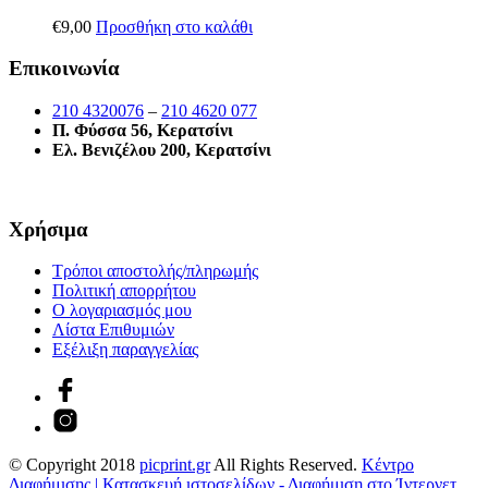
€
9,00
Προσθήκη στο καλάθι
Επικοινωνία
210 4320076
–
210 4620 077
Π. Φύσσα 56, Κερατσίνι
Ελ. Βενιζέλου 200, Κερατσίνι
Χρήσιμα
Τρόποι αποστολής/πληρωμής
Πολιτική απορρήτου
Ο λογαριασμός μου
Λίστα Επιθυμιών
Εξέλιξη παραγγελίας
© Copyright 2018
picprint.gr
All Rights Reserved.
Κέντρο
Διαφήμισης | Κατασκευή ιστοσελίδων - Διαφήμιση στο Ίντερνετ.