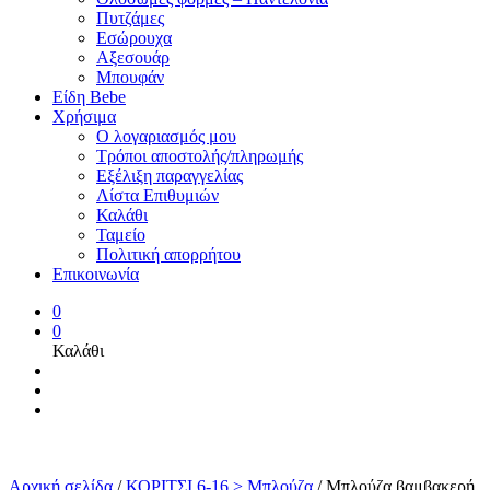
Πυτζάμες
Εσώρουχα
Αξεσουάρ
Μπουφάν
Είδη Bebe
Χρήσιμα
Ο λογαριασμός μου
Τρόποι αποστολής/πληρωμής
Εξέλιξη παραγγελίας
Λίστα Επιθυμιών
Καλάθι
Ταμείο
Πολιτική απορρήτου
Επικοινωνία
0
0
Καλάθι
Αρχική σελίδα
/
ΚΟΡΙΤΣΙ 6-16 > Μπλούζα
/
Μπλούζα βαμβακερή