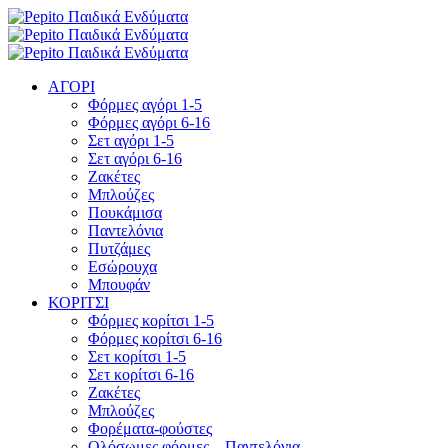
ΑΓΟΡΙ
Φόρμες αγόρι 1-5
Φόρμες αγόρι 6-16
Σετ αγόρι 1-5
Σετ αγόρι 6-16
Ζακέτες
Μπλούζες
Πουκάμισα
Παντελόνια
Πυτζάμες
Εσώρουχα
Μπουφάν
ΚΟΡΙΤΣΙ
Φόρμες κορίτσι 1-5
Φόρμες κορίτσι 6-16
Σετ κορίτσι 1-5
Σετ κορίτσι 6-16
Ζακέτες
Μπλούζες
Φορέματα-φούστες
Ολόσωμες φόρμες – Παντελόνια