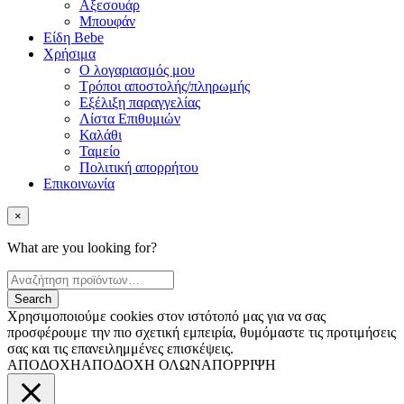
Αξεσουάρ
Μπουφάν
Είδη Bebe
Χρήσιμα
Ο λογαριασμός μου
Τρόποι αποστολής/πληρωμής
Εξέλιξη παραγγελίας
Λίστα Επιθυμιών
Καλάθι
Ταμείο
Πολιτική απορρήτου
Επικοινωνία
×
What are you looking for?
Χρησιμοποιούμε cookies στον ιστότοπό μας για να σας
προσφέρουμε την πιο σχετική εμπειρία, θυμόμαστε τις προτιμήσεις
σας και τις επανειλημμένες επισκέψεις.
ΑΠΟΔΟΧΗ
ΑΠΟΔΟΧΗ ΟΛΩΝ
ΑΠΟΡΡΙΨΗ